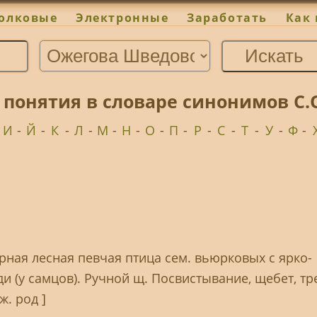
олковые
Электронные
Заработать
Как 
 понятия в словаре синонимов С
-
И
-
Й
-
К
-
Л
-
М
-
Н
-
О
-
П
-
Р
-
С
-
Т
-
У
-
Ф
-
ерная лесная певчая птица сем. вьюрковых с ярко-
и (у самцов). Ручной щ. Посвистывание, щебет, тр
ж. род ]