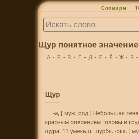
Словари
Т
Щур понятное значение
А
-
Б
-
В
-
Г
-
Д
-
Е
-
Ё
-
Ж
-
З
Щур
-а, [ муж. род ] Небольшая сев
красным оперением головы и груд
щура. 11 умекьш. щурбк, -рка, [ му