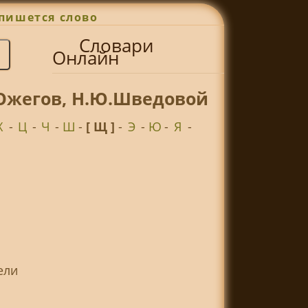
пишется слово
Словари
Онлайн
.Ожегов, Н.Ю.Шведовой
Х
-
Ц
-
Ч
-
Ш
-
[ Щ ]
-
Э
-
Ю
-
Я
-
ели