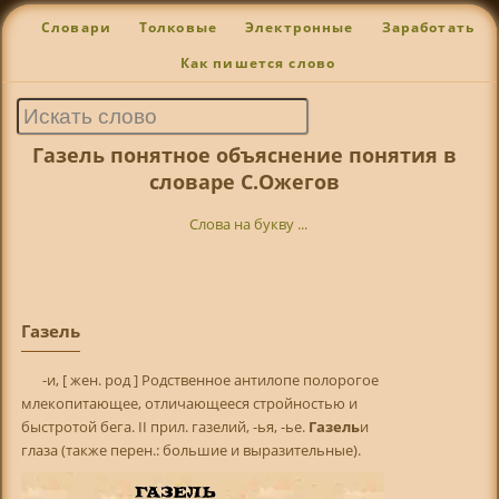
Словари
Толковые
Электронные
Заработать
Как пишется слово
Газель понятное объяснение понятия в
словаре С.Ожегов
Слова на букву ...
Газель
-и, [ жен. род ] Родственное антилопе полорогое
млекопитающее, отличающееся стройностью и
быстротой бега. II прил. газелий, -ья, -ье.
Газель
и
глаза (также перен.: большие и выразительные).