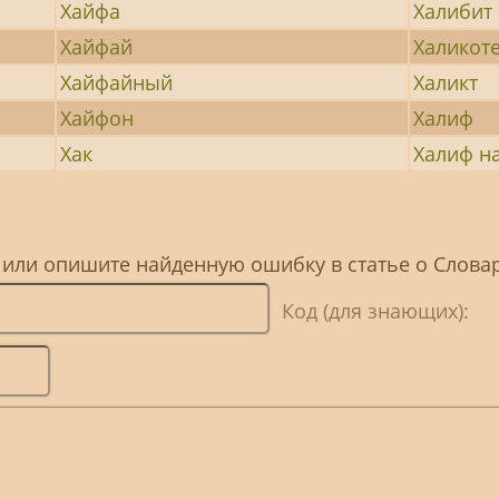
Хайфа
Халибит
Хайфай
Халикот
Хайфайный
Халикт
Хайфон
Халиф
Хак
Халиф на
, или опишите найденную ошибку в статье о Слов
Код (для знающих):