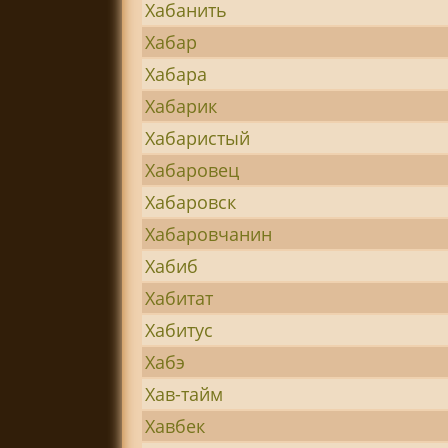
Хабанить
Хабар
Хабара
Хабарик
Хабаристый
Хабаровец
Хабаровск
Хабаровчанин
Хабиб
Хабитат
Хабитус
Хабэ
Хав-тайм
Хавбек