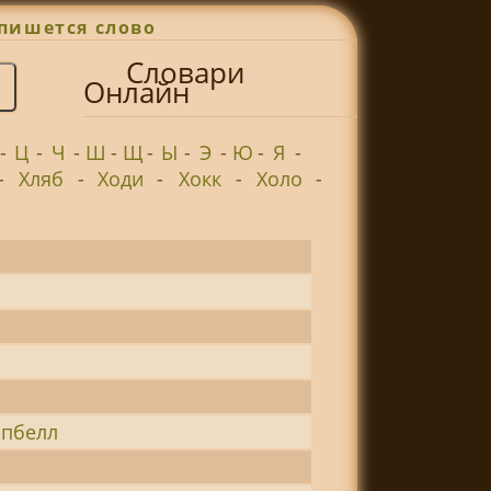
пишется слово
Словари
Онлайн
-
Ц
-
Ч
-
Ш
-
Щ
-
Ы
-
Э
-
Ю
-
Я
-
-
Хляб
-
Ходи
-
Хокк
-
Холо
-
мпбелл