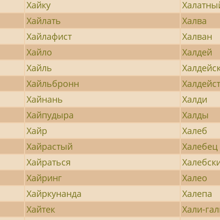
Хайку
Халатны
Хайлать
Халва
Хайлафист
Халван
Хайло
Халдей
Хайль
Халдейс
Хайльбронн
Халдейс
Хайнань
Халди
Хайпудыра
Халды
Хайр
Халеб
Хайрастый
Халебец
Хайраться
Халебск
Хайринг
Халео
Хайркунанда
Халепа
Хайтек
Хали-гал