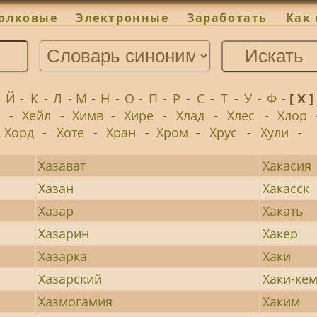
олковые
Электронные
Заработать
Как 
-
Й
-
К
-
Л
-
М
-
Н
-
О
-
П
-
Р
-
С
-
Т
-
У
-
Ф
-
[ Х ]
-
Хейл
-
Химв
-
Хире
-
Хлад
-
Хлес
-
Хлор
Хорд
-
Хоте
-
Хран
-
Хром
-
Хрус
-
Хули
-
Хазават
Хакасия
Хазан
Хакасск
Хазар
Хакать
Хазарин
Хакер
Хазарка
Хаки
Хазарский
Хаки-ке
Хазмогамия
Хаким