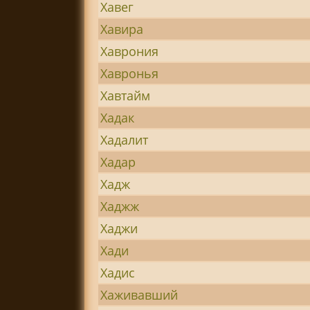
Хавег
Хавира
Хаврония
Хавронья
Хавтайм
Хадак
Хадалит
Хадар
Хадж
Хаджж
Хаджи
Хади
Хадис
Хаживавший