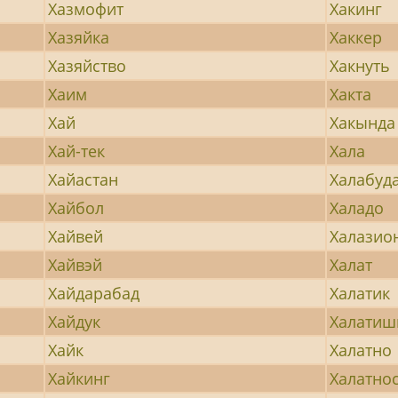
Хазмофит
Хакинг
Хазяйка
Хаккер
Хазяйство
Хакнуть
Хаим
Хакта
Хай
Хакында
Хай-тек
Хала
Хайастан
Халабуд
Хайбол
Халадо
Хайвей
Халазио
Хайвэй
Халат
Хайдарабад
Халатик
Хайдук
Халатиш
Хайк
Халатно
Хайкинг
Халатно