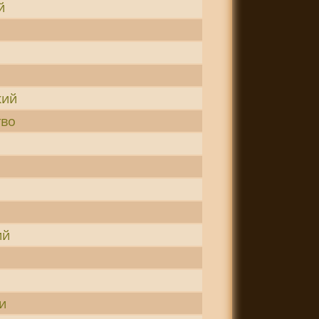
й
кий
тво
ий
и