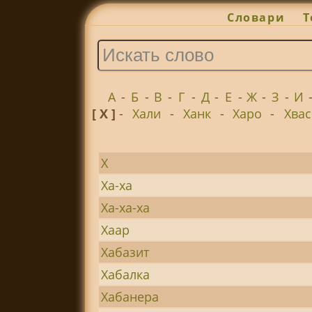
Словари
Т
А
-
Б
-
В
-
Г
-
Д
-
Е
-
Ж
-
З
-
И
[ Х ]
-
Хали
-
Ханк
-
Харо
-
Хвас
Х
Ха-ха
Ха-ха-ха
Хаар
Хабазит
Хабалка
Хабанера