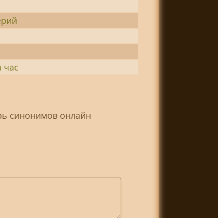
ерий
 час
арь синонимов онлайн