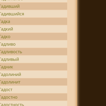
Гадивший
Гадившийся
Гадка
Гадкий
Гадко
Гадливо
Гадливость
Гадливый
Гадник
Гадолиний
Гадолинит
Гадост
Гадостно
Гадостность