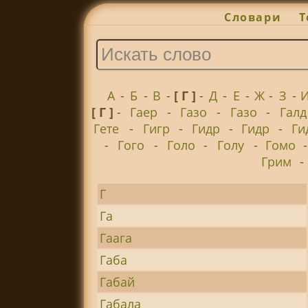
Словари
Т
А
-
Б
-
В
-
[ Г ]
-
Д
-
Е
-
Ж
-
З
-
[ Г ]
-
Гаер
-
Газо
-
Газо
-
Галд
Гете
-
Гигр
-
Гидр
-
Гидр
-
Ги
-
Гого
-
Голо
-
Голу
-
Гомо
Грим
-
Г
Га
Гаага
Габа
Габай
Габала