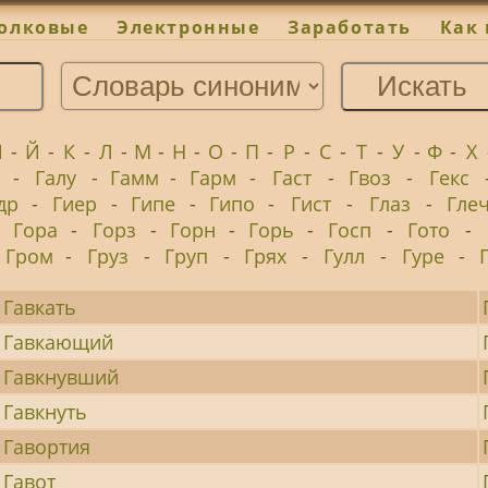
олковые
Электронные
Заработать
Как 
И
-
Й
-
К
-
Л
-
М
-
Н
-
О
-
П
-
Р
-
С
-
Т
-
У
-
Ф
-
Х
-
Галу
-
Гамм
-
Гарм
-
Гаст
-
Гвоз
-
Гекс
др
-
Гиер
-
Гипе
-
Гипо
-
Гист
-
Глаз
-
Гле
-
Гора
-
Горз
-
Горн
-
Горь
-
Госп
-
Гото
-
Гром
-
Груз
-
Груп
-
Грях
-
Гулл
-
Гуре
-
Гавкать
Гавкающий
Гавкнувший
Гавкнуть
Гавортия
Гавот