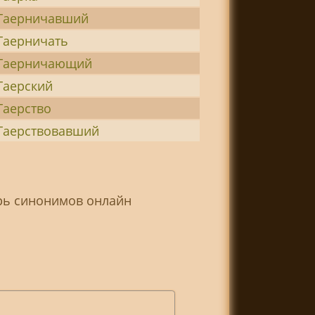
Гаерничавший
Гаерничать
Гаерничающий
Гаерский
Гаерство
Гаерствовавший
арь синонимов онлайн