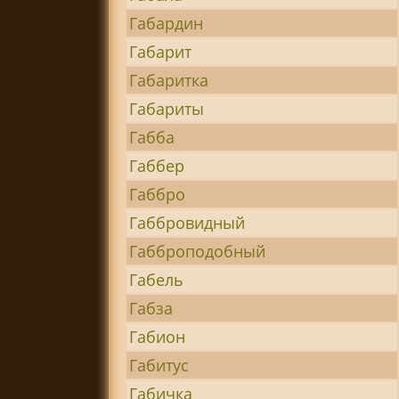
Габардин
Габарит
Габаритка
Габариты
Габба
Габбер
Габбро
Габбровидный
Габброподобный
Габель
Габза
Габион
Габитус
Габичка