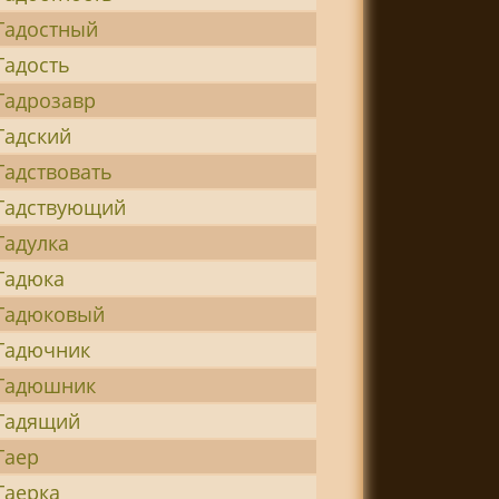
Гадостный
Гадость
Гадрозавр
Гадский
Гадствовать
Гадствующий
Гадулка
Гадюка
Гадюковый
Гадючник
Гадюшник
Гадящий
Гаер
Гаерка