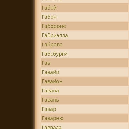
Габой
Габон
Габороне
Габриэлла
Габрово
Габсбурги
Гав
Гавайи
Гавайон
Гавана
Гавань
Гавар
Гаварню
Гаввада