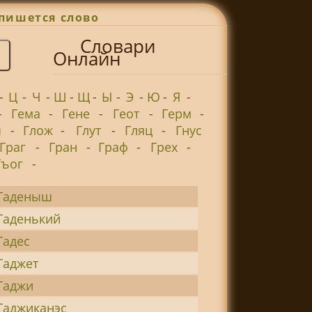
пишется слово
Словари
Онлайн
-
Ц
-
Ч
-
Ш
-
Щ
-
Ы
-
Э
-
Ю
-
Я
-
-
Гема
-
Гене
-
Геот
-
Герм
-
ч
-
Глож
-
Глут
-
Гляц
-
Гнус
Граг
-
Гран
-
Граф
-
Грех
-
Гъог
-
Гаденыш
Гаденький
Гадес
Гаджет
Гаджи
Гаджиканэс