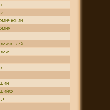
н
ый
рмический
рмия
рмический
рмия
р
вший
вшийся
дат
ь