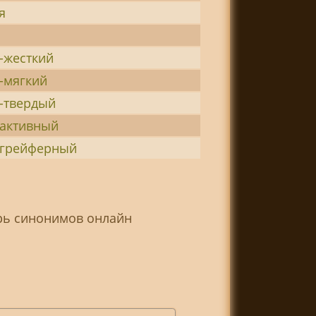
я
-жесткий
-мягкий
-твердый
активный
огрейферный
арь синонимов онлайн