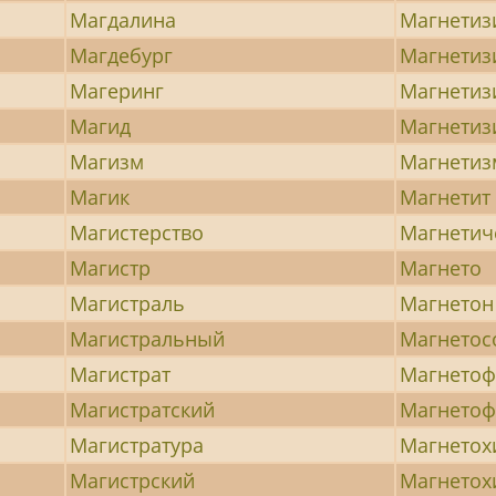
Магдалина
Магнетиз
Магдебург
Магнетиз
Магеринг
Магнети
Магид
Магнети
Магизм
Магнетиз
Магик
Магнетит
Магистерство
Магнетич
Магистр
Магнето
Магистраль
Магнетон
Магистральный
Магнетос
Магистрат
Магнетоф
Магистратский
Магнето
Магистратура
Магнетох
Магистрский
Магнетох