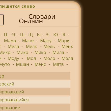
пишется слово
Словари
Онлайн
-
Ц
-
Ч
-
Ш
-
Щ
-
Ы
-
Э
-
Ю
-
Я
-
-
Мама
-
Мане
-
Ману
-
Мари
-
с
-
Мела
-
Мелк
-
Мель
-
Менх
Микр
-
Микр
-
Микр
-
Мила
-
и
-
Моду
-
Мол
-
Моло
-
Моля
Муто
-
Мшан
-
Мэнс
-
Мятв
-
ер
ерский
ировавший
ировавшийся
ирование