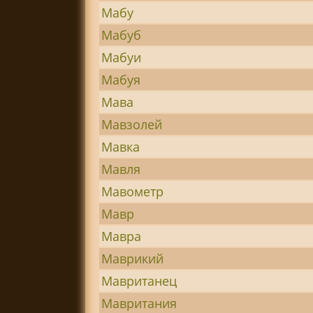
Мабу
Мабуб
Мабуи
Мабуя
Мава
Мавзолей
Мавка
Мавля
Мавометр
Мавр
Мавра
Маврикий
Мавританец
Мавритания