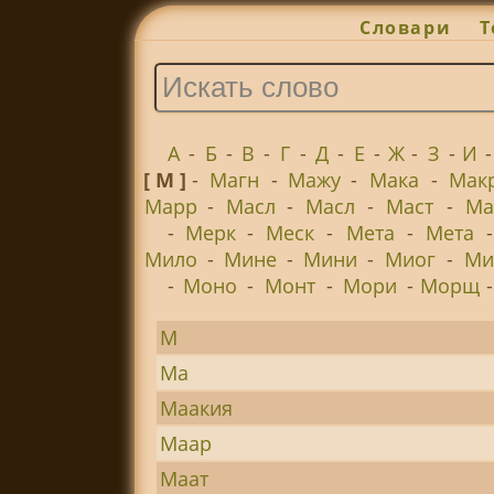
Словари
Т
А
-
Б
-
В
-
Г
-
Д
-
Е
-
Ж
-
З
-
И
[ М ]
-
Магн
-
Мажу
-
Мака
-
Мак
Марр
-
Масл
-
Масл
-
Маст
-
Ма
-
Мерк
-
Меск
-
Мета
-
Мета
Мило
-
Мине
-
Мини
-
Миог
-
Ми
-
Моно
-
Монт
-
Мори
-
Морщ
М
Ма
Маакия
Маар
Маат