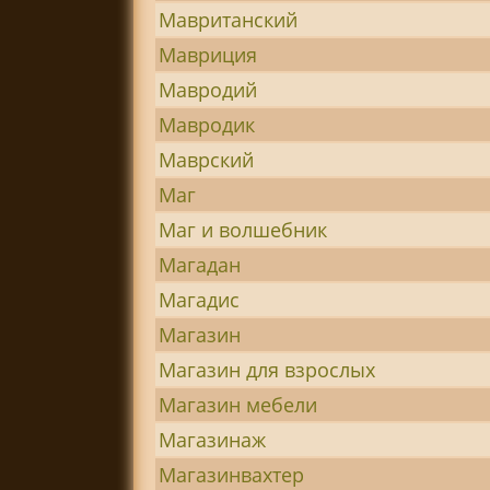
Мавританский
Мавриция
Мавродий
Мавродик
Маврский
Маг
Маг и волшебник
Магадан
Магадис
Магазин
Магазин для взрослых
Магазин мебели
Магазинаж
Магазинвахтер