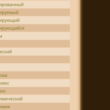
ированный
ируемый
зирующий
зирующийся
м
еский
ома
лекс
фон
имический
имия