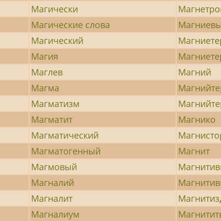
Магически
Магнетро
Магические слова
Магниев
Магический
Магниете
Магия
Магниете
Маглев
Магний
Магма
Магнийте
Магматизм
Магнийте
Магматит
Магнико
Магматический
Магнисто
Магматогенный
Магнит
Магмовый
Магнити
Магналий
Магнити
Магналит
Магнитиз
Магналиум
Магнитит