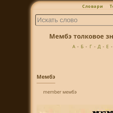
Словари
Т
Мембэ толковое зн
А
-
Б
-
Г
-
Д
-
Е
Мембэ
member мембэ