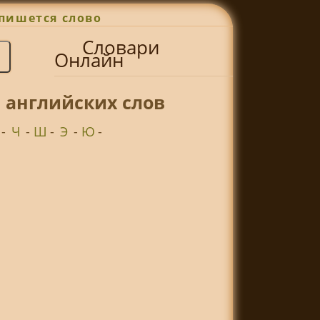
пишется слово
Словари
Онлайн
 английских слов
-
Ч
-
Ш
-
Э
-
Ю
-