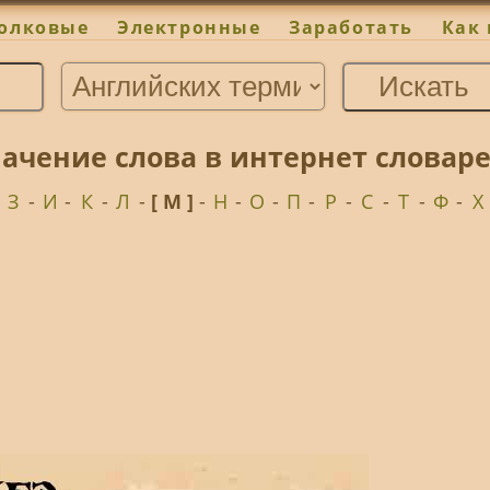
олковые
Электронные
Заработать
Как 
ачение слова в интернет словаре
-
З
-
И
-
К
-
Л
-
[ М ]
-
Н
-
О
-
П
-
Р
-
С
-
Т
-
Ф
-
Х