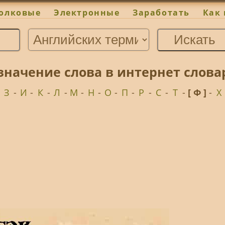
олковые
Электронные
Заработать
Как 
значение слова в интернет слова
-
З
-
И
-
К
-
Л
-
М
-
Н
-
О
-
П
-
Р
-
С
-
Т
-
[ Ф ]
-
Х