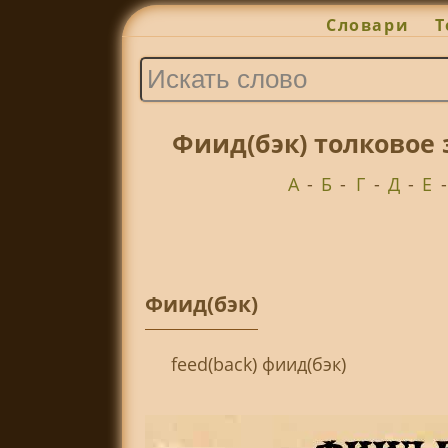
Словари
Т
Фиид(бэк) толковое 
А
-
Б
-
Г
-
Д
-
Е
Фиид(бэк)
feed(back) фиид(бэк)