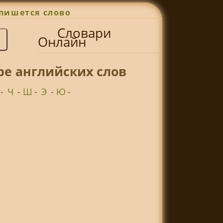
пишется слово
Словари
Онлайн
ре английских слов
-
Ч
-
Ш
-
Э
-
Ю
-