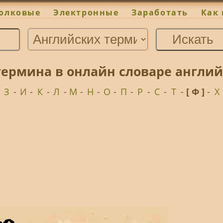
олковые
Электронные
Заработать
Как 
термина в онлайн словаре англий
-
З
-
И
-
К
-
Л
-
М
-
Н
-
О
-
П
-
Р
-
С
-
Т
-
[ Ф ]
-
Х