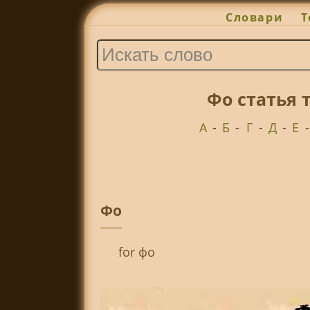
Словари
Т
Фо статья 
А
-
Б
-
Г
-
Д
-
Е
Фо
for фо