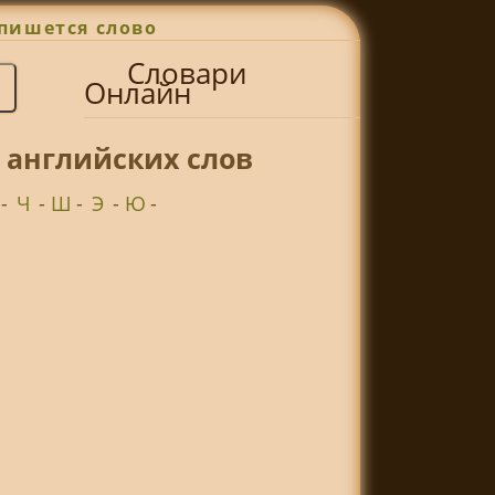
пишется слово
Словари
Онлайн
 английских слов
-
Ч
-
Ш
-
Э
-
Ю
-