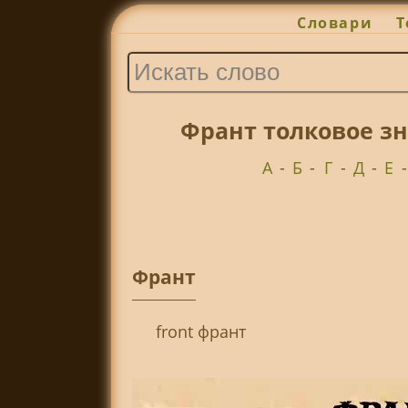
Словари
Т
Франт толковое зн
А
-
Б
-
Г
-
Д
-
Е
Франт
front франт