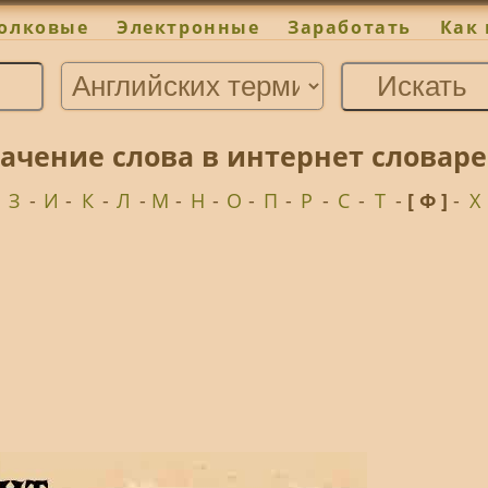
олковые
Электронные
Заработать
Как 
ачение слова в интернет словаре
-
З
-
И
-
К
-
Л
-
М
-
Н
-
О
-
П
-
Р
-
С
-
Т
-
[ Ф ]
-
Х