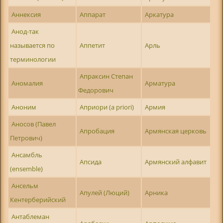
Аннексия
Аппарат
Аркатура
Анод-так
называется по
Аппетит
Арль
терминологии
Апраксин Степан
Аномалия
Арматура
Федорович
Аноним
Априори (a priori)
Армия
Аносов (Павел
Апробация
Армянская церковь
Петрович)
Ансамбль
Апсида
Армянский алфавит
(ensemble)
Ансельм
Апулей (Люций)
Арника
Кентерберийский
Антаблеман