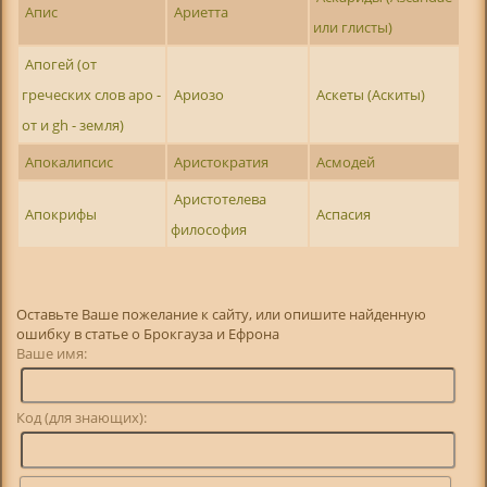
Апис
Ариетта
или глисты)
Апогей (от
греческих слов apo -
Ариозо
Аскеты (Аскиты)
от и gh - земля)
Апокалипсис
Аристократия
Асмодей
Аристотелева
Апокрифы
Аспасия
философия
Оставьте Ваше пожелание к сайту, или опишите найденную
ошибку в статье о Брокгауза и Ефрона
Ваше имя:
Код (для знающих):