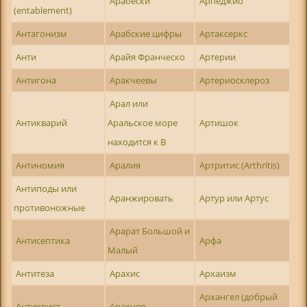
Арабески
Арпеджио
(entablement)
Антагонизм
Арабские цифры
Артаксеркс
Анти
Арайя Франческо
Артерии
Антигона
Аракчеевы
Артериосклероз
Арал или
Антикварий
Аральское море
Артишок
находится к В
Антиномия
Аралия
Артритис (Arthritis)
Антиподы или
Аранжировать
Артур или Артус
противоножные
Арарат Большой и
Антисептика
Арфа
Малый
Антитеза
Арахис
Архаизм
Архангел (добрый
Антихрист
Арахнея