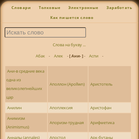
Словари
Толковые
Электронные
Заработать
Как пишется слово
Слова на букву ...
Абак
-
Алек
-
[ Ани- ]
-
Аспи
-
Ани-в средние века
одна из
Аполлон (Apollwn)
Аристотель
великолепнейших
цар
Анилин
Апоплексия
Аристофан
Анимизм
Апоризм-трудная
Арифметика
(Animismus)
Анналы (annales)
Апостол
Арк-бутаны