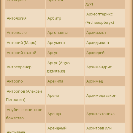
дух)
Археоптерикс
Антология
Арбитр
(Archaeopteryx)
Антонелло
Аргонавты
Архивольт
Антоний (Марк)
Аргумент
Архидьякон
Антоний святой
Аргус
Архиерей
Аргус (Argus
Антрепренер
Архимандрит
giganteus)
Антропо
Арекипа
Архимед
Антропов (Алексей
Арена
Архимеда закон
Петрович)
Анубис-египетское
Аренда
Архитектоника
божество
Арендный
Архитрав или
Анфилада