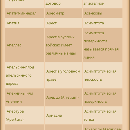
договор
эпистелион
Апатит-минерал
Ареометр
Асенковы
Апатия
Арест
Асимптота
Асимптота
Арест в русских
поверхности
Апеллес
войсках имеет
называется прямая
различные виды
линия
Апельсин-плод
Арест в уголовном
Асимптотическая
апельсинного
праве
плоскость
дерева
Апеннины или
Асимптотическая
Ареццо (Arretium)
Апеннин
поверхность
Апертура
Асимптотическая
Ариадна
(Apertura)
точка
Аскариды (Ascaridae