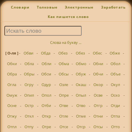
Словари
Толковые
Электронные
Заработать
Как пишется слово
Слова на букву ...
[ О-ля ]
-
Обви
-
Обда
-
Обез
-
Обез
-
Обес
-
Обже
-
Обки
-
Обла
-
Обли
-
Обма
-
Обмо
-
Обни
-
Обол
-
Обра
-
Обры
-
Обсм
-
Обсы
-
Обуж
-
Обчи
-
Объе
-
Огла
-
Огру
-
Одур
-
Озле
-
Окаш
-
Окор
-
Окул
-
Омуж
-
Опил
-
Опол
-
Опре
-
Опыл
-
Осве
-
Оско
-
Осне
-
Остр
-
Отби
-
Отве
-
Отво
-
Отгр
-
Отди
-
Отжу
-
Откл
-
Откр
-
Отле
-
Отме
-
Отни
-
Отпа
-
Отпл
-
Отпу
-
Отре
-
Отсе
-
Отср
-
Отсы
-
Отто
-