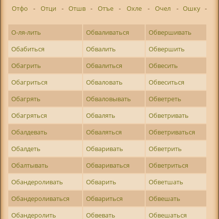
Отфо
-
Отци
-
Отшв
-
Отъе
-
Охле
-
Очел
-
Ошку
-
О-ля-лить
Обваливаться
Обвершивать
Обабиться
Обвалить
Обвершить
Обагрить
Обвалиться
Обвесить
Обагриться
Обваловать
Обвеситься
Обагрять
Обваловывать
Обветреть
Обагряться
Обвалять
Обветривать
Обалдевать
Обваляться
Обветриваться
Обалдеть
Обваривать
Обветрить
Обалтывать
Обвариваться
Обветриться
Обандероливать
Обварить
Обветшать
Обандероливаться
Обвариться
Обвешать
Обандеролить
Обвевать
Обвешаться