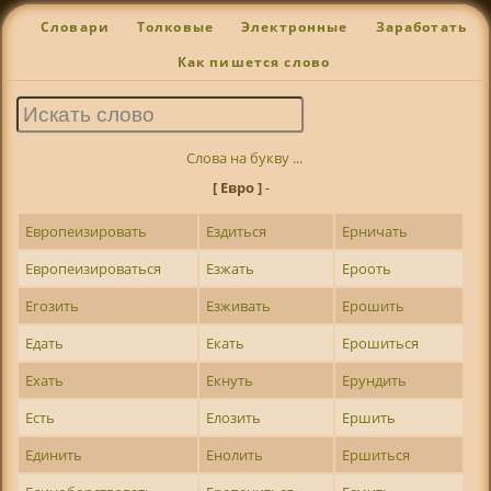
Словари
Толковые
Электронные
Заработать
Как пишется слово
Слова на букву ...
[ Евро ]
-
Европеизировать
Ездиться
Ерничать
Европеизироваться
Езжать
Ерооть
Егозить
Езживать
Ерошить
Едать
Екать
Ерошиться
Ехать
Екнуть
Ерундить
Есть
Елозить
Ершить
Единить
Енолить
Ершиться