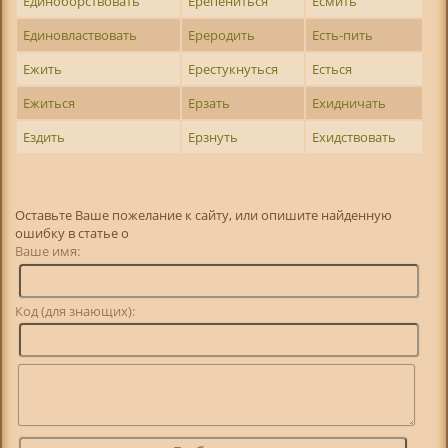
Единоборствовать
Ерепениться
Есмить
Единовластвовать
Ереродить
Есть-пить
Ежить
Ерестукнуться
Есться
Ежиться
Ерзать
Ехидничать
Ездить
Ерзнуть
Ехидствовать
Оставьте Ваше пожелание к сайту, или опишите найденную
ошибку в статье о
Ваше имя:
Код (для знающих):