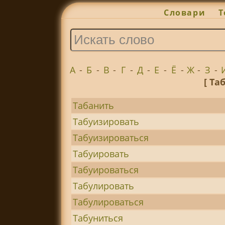
Словари
Т
А
-
Б
-
В
-
Г
-
Д
-
Е
-
Ё
-
Ж
-
З
-
[ Та
Табанить
Табуизировать
Табуизироваться
Табуировать
Табуироваться
Табулировать
Табулироваться
Табуниться