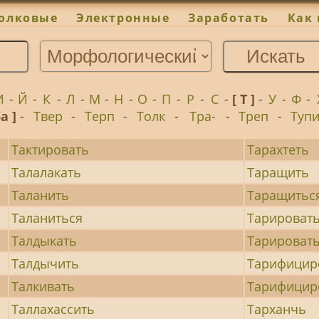
олковые
Электронные
Заработать
Как 
И
-
Й
-
К
-
Л
-
М
-
Н
-
О
-
П
-
Р
-
С
-
[ Т ]
-
У
-
Ф
-
ба ]
-
Твер
-
Терп
-
Толк
-
Тра-
-
Треп
-
Туп
Тактировать
Тарахтеть
Талалакать
Таращить
Таланить
Таращитьс
Таланиться
Тарироват
Талдыкать
Тарироват
Талдычить
Тарифицир
Талкивать
Тарифицир
Таллахассить
Тарханчь