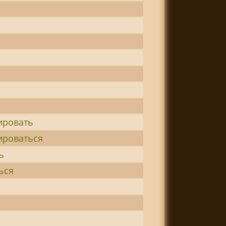
ировать
ироваться
ь
ься