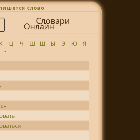
пишется слово
Словари
Онлайн
Х
-
Ц
-
Ч
-
Ш
-
Щ
-
Ы
-
Э
-
Ю
-
Я
-
и
-
я
ь
ься
овать
оваться