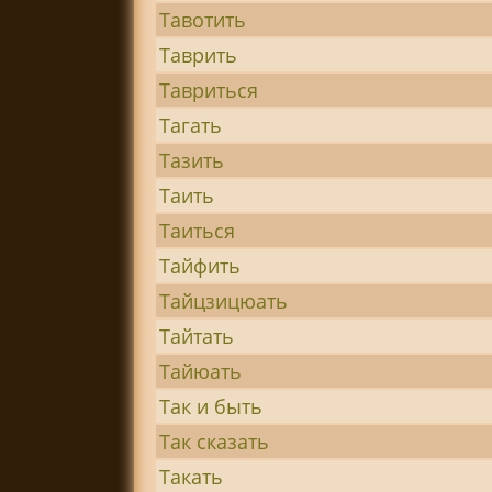
Тавотить
Таврить
Тавриться
Тагать
Тазить
Таить
Таиться
Тайфить
Тайцзицюать
Тайтать
Тайюать
Так и быть
Так сказать
Такать