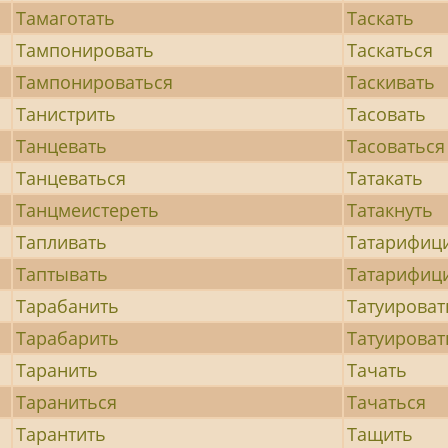
Тамаготать
Таскать
Тампонировать
Таскаться
Тампонироваться
Таскивать
Танистрить
Тасовать
Танцевать
Тасоваться
Танцеваться
Татакать
Танцмеистереть
Татакнуть
Тапливать
Татарифиц
Таптывать
Татарифиц
Тарабанить
Татуироват
Тарабарить
Татуироват
Таранить
Тачать
Тараниться
Тачаться
Тарантить
Тащить