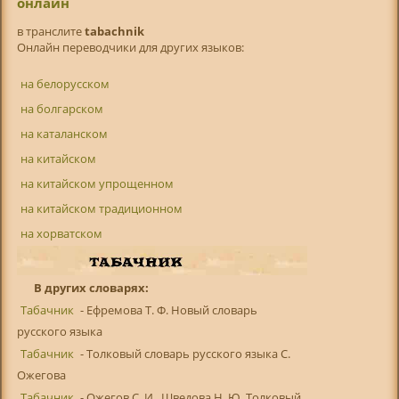
онлайн
в транслитe
tabachnik
Онлайн переводчики для других языков:
на белорусском
на болгарском
на каталанском
на китайском
на китайском упрощенном
на китайском традиционном
на хорватском
В других словарях:
Табачник
- Ефремова Т. Ф. Новый словарь
русского языка
Табачник
- Толковый словарь русского языка С.
Ожегова
Табачник
- Ожегов С. И., Шведова Н. Ю. Толковый