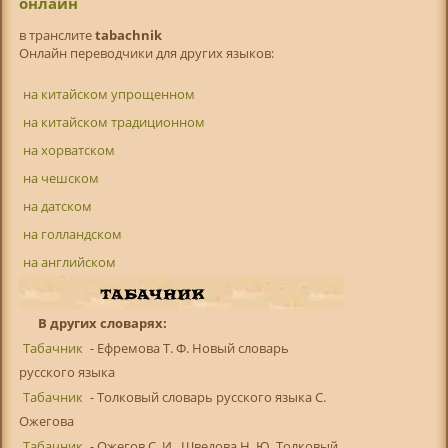
онлайн
в транслитe
tabachnik
Онлайн переводчики для других языков:
на китайском упрощенном
на китайском традиционном
на хорватском
на чешском
на датском
на голландском
на английском
В других словарях:
Табачник
- Ефремова Т. Ф. Новый словарь
русского языка
Табачник
- Толковый словарь русского языка С.
Ожегова
Табачник
- Ожегов С. И., Шведова Н. Ю. Толковый