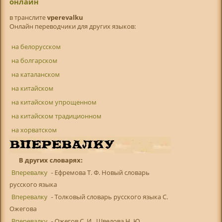
онлайн
в транслитe
vperevalku
Онлайн переводчики для других языков:
на белорусском
на болгарском
на каталанском
на китайском
на китайском упрощенном
на китайском традиционном
на хорватском
В других словарях:
Вперевалку
- Ефремова Т. Ф. Новый словарь
русского языка
Вперевалку
- Толковый словарь русского языка С.
Ожегова
Вперевалку
- Ожегов С. И., Шведова Н. Ю.