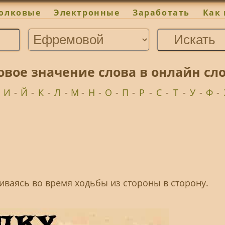
олковые
Электронные
Заработать
Как 
ковое значение слова в онлайн с
-
И
-
Й
-
К
-
Л
-
М
-
Н
-
О
-
П
-
Р
-
С
-
Т
-
У
-
Ф
-
ваясь во время ходьбы из стороны в сторону.