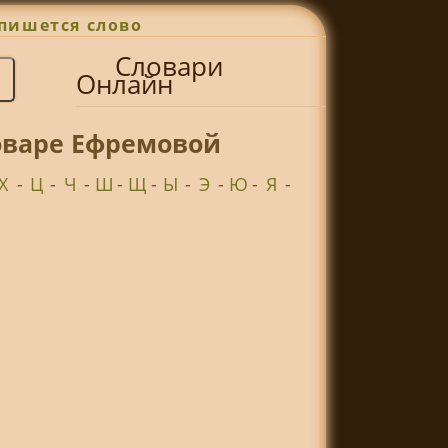
пишется слово
Словари
Онлайн
ловаре Ефремовой
Х
-
Ц
-
Ч
-
Ш
-
Щ
-
Ы
-
Э
-
Ю
-
Я
-