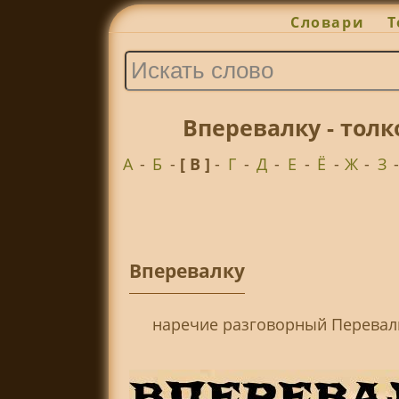
Словари
Т
Вперевалку - тол
А
-
Б
-
[ В ]
-
Г
-
Д
-
Е
-
Ё
-
Ж
-
З
Вперевалку
наречие разговорный Перевали