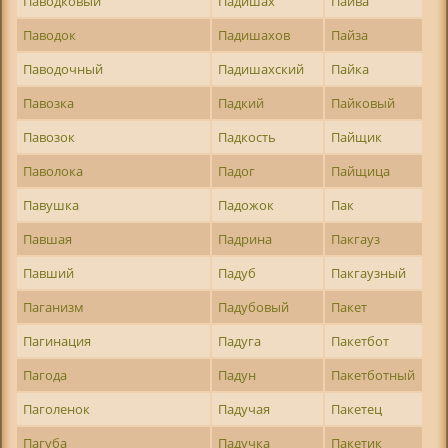
Паводковый
Падишах
Пайва
Паводок
Падишахов
Пайза
Паводочный
Падишахский
Пайка
Павозка
Падкий
Пайковый
Павозок
Падкость
Пайщик
Паволока
Падог
Пайщица
Павушка
Падожок
Пак
Павшая
Падрина
Пакгауз
Павший
Падуб
Пакгаузный
Паганизм
Падубовый
Пакет
Пагинация
Падуга
Пакетбот
Пагода
Падун
Пакетботный
Паголенок
Падучая
Пакетец
Пагуба
Падучка
Пакетик