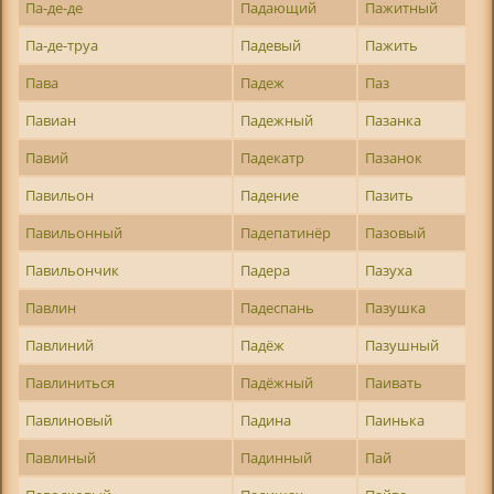
Па-де-де
Падающий
Пажитный
Па-де-труа
Падевый
Пажить
Пава
Падеж
Паз
Павиан
Падежный
Пазанка
Павий
Падекатр
Пазанок
Павильон
Падение
Пазить
Павильонный
Падепатинёр
Пазовый
Павильончик
Падера
Пазуха
Павлин
Падеспань
Пазушка
Павлиний
Падёж
Пазушный
Павлиниться
Падёжный
Паивать
Павлиновый
Падина
Паинька
Павлиный
Падинный
Пай