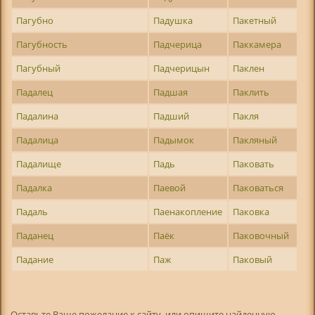
Пагубно
Падушка
Пакетный
Пагубность
Падчерица
Паккамера
Пагубный
Падчерицын
Паклен
Падалец
Падшая
Паклить
Падалина
Падший
Пакля
Падалица
Падымок
Пакляный
Падалище
Падь
Паковать
Падалка
Паевой
Паковаться
Падаль
Паенакопление
Паковка
Паданец
Паёк
Паковочный
Падание
Паж
Паковый
Оставьте Ваше пожелание к сайту, или опишите найденную