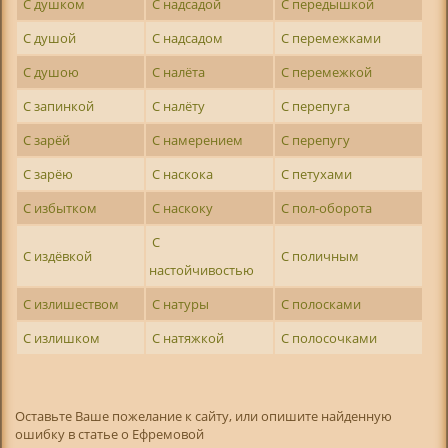
С душком
С надсадой
С передышкой
С душой
С надсадом
С перемежками
С душою
С налёта
С перемежкой
С запинкой
С налёту
С перепуга
С зарёй
С намерением
С перепугу
С зарёю
С наскока
С петухами
С избытком
С наскоку
С пол-оборота
С
С издёвкой
С поличным
настойчивостью
С излишеством
С натуры
С полосками
С излишком
С натяжкой
С полосочками
Оставьте Ваше пожелание к сайту, или опишите найденную
ошибку в статье о Ефремовой