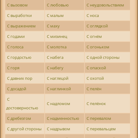
С вызовом
С любовью
С неудовольствием
С выработки
С малым
С носа
С выражением
С маху
С оглядкой
С годами
С мизинец
С огнём
С голоса
С молотка
С огоньком
С гордостью
С набега
С одной стороны
С горя
С набегу
С опаской
С давних пор
С наглецой
С охотой
С досадой
С наглинкой
С пелён
С
С надломом
С пелёнок
достоверностью
С дребезгом
С надменностью
С перевалом
С другой стороны
С надрывом
С перевальцем