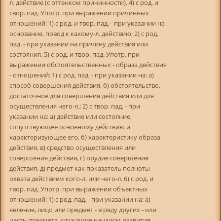
л. действие (с оттенком причинности). 4) с род. и
твор. пад. Употр. при выражении причинных
отношений: 1) с род. и твор. пад. - при указании на
основание, повод к какому-л. действию; 2) с род.
пад. - при указании на причину действия или
состояния. 5) с род. и твор. пад. Употр. при
выражении обстоятельственных - образа действия
- отношений: 1) с род. пад. - при указании на: а)
способ совершения действия, б) обстоятельство,
достаточное для совершения действия или для
осуществления чего-л.; 2) с твор. пад. - при
указании на: а) действие или состояние,
сопутствующее основному действию и
характеризующее его, б) характеристику образа
действия, в) средство осуществления или
совершения действия, г) орудие совершения
действия, д) предмет как показатель полноты
охвата действием кого-л. или чего-л. 6) с род. и
твор. пад. Употр. при выражении объектных
отношений: 1) с род. пад. - при указании на: а)
явление, лицо или предмет - в ряду других - или
часть предмета, служащие началом развития