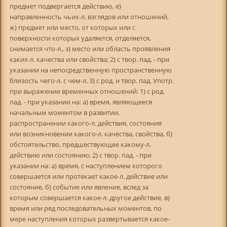
предмет подвергается действию, е)
направленность чьих-л. взглядов или отношений,
ж) предмет или место, от которых или с
поверхности которых удаляется, отделяется,
снимается что-л., з) место или область проявления
каких-л. качества или свойства; 2) с твор. пад. - при
указании на непосредственную пространственную
близость чего-л. с чем-л. 3) с род. и твор. пад. Употр.
при выражении временных отношений: 1) с род.
пад. - при указании на: а) время, являющееся
начальным моментом в развитии,
распространении какого-л. действия, состояния
или возникновении какого-л. качества, свойства, б)
обстоятельство, предшествующее какому-л.
действию или состоянию; 2) с твор. пад. - при
указании на: а) время, с наступлением которого
совершается или протекает какое-л. действие или
состояние, б) событие или явление, вслед за
которым совершается какое-л. другое действие, в)
время или ряд последовательных моментов, по
мере наступления которых развертывается какое-