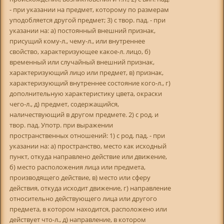
- при указании на предмет, которому по размерам
уподобляется другой предмет; 3) с твор. пад. - при
указании на: а) постоянный внешний признак,
присущий кому-л., чему-л., или внутреннее
свойство, характеризующее какое-л. лицо, б)
временный или случайный внешний признак,
характеризующий лицо или предмет, в) признак,
характеризующий внутреннее состояние кого-л., г)
дополнительную характеристику цвета, окраски
чего-л., д) предмет, содержащийся,
наличествующий в другом предмете. 2) с род. и
твор. пад. Употр. при выражении
пространственных отношений: 1) с род. пад. - при
указании на: а) пространство, место как исходный
пункт, откуда направлено действие или движение,
б) место расположения лица или предмета,
производящего действие, в) место или сферу
действия, откуда исходит движение, г) направление
относительно действующего лица или другого
предмета, в котором находится, расположено или
действует что-л., д) направление, в котором