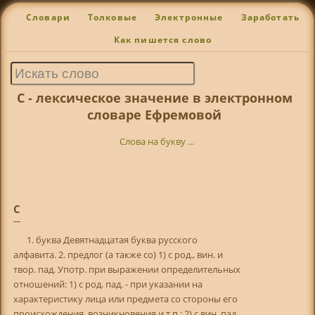
Словари
Толковые
Электронные
Заработать
Как пишется слово
С - лексическое значение в электронном
словаре Ефремовой
Слова на букву ...
С
1. буква Девятнадцатая буква русского
алфавита. 2. предлог (а также со) 1) с род., вин. и
твор. пад. Употр. при выражении определительных
отношений: 1) с род. пад. - при указании на
характеристику лица или предмета со стороны его
происхождения, возникновения и т.п.; 2) с вин. пад.