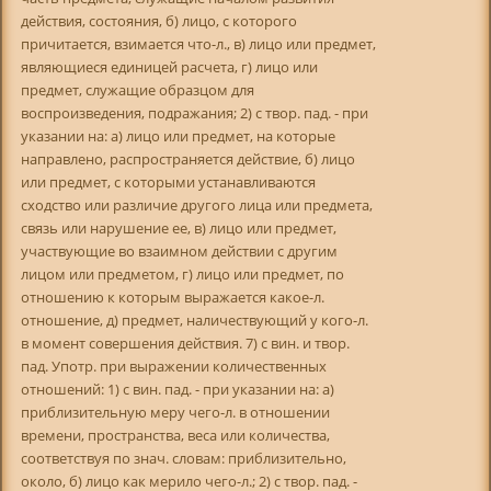
действия, состояния, б) лицо, с которого
причитается, взимается что-л., в) лицо или предмет,
являющиеся единицей расчета, г) лицо или
предмет, служащие образцом для
воспроизведения, подражания; 2) с твор. пад. - при
указании на: а) лицо или предмет, на которые
направлено, распространяется действие, б) лицо
или предмет, с которыми устанавливаются
сходство или различие другого лица или предмета,
связь или нарушение ее, в) лицо или предмет,
участвующие во взаимном действии с другим
лицом или предметом, г) лицо или предмет, по
отношению к которым выражается какое-л.
отношение, д) предмет, наличествующий у кого-л.
в момент совершения действия. 7) с вин. и твор.
пад. Употр. при выражении количественных
отношений: 1) с вин. пад. - при указании на: а)
приблизительную меру чего-л. в отношении
времени, пространства, веса или количества,
соответствуя по знач. словам: приблизительно,
около, б) лицо как мерило чего-л.; 2) с твор. пад. -