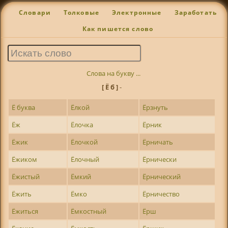
Словари
Толковые
Электронные
Заработать
Как пишется слово
Слова на букву ...
[ Ё б ]
-
Ё буква
Ёлкой
Ёрзнуть
Ёж
Ёлочка
Ёрник
Ёжик
Ёлочкой
Ёрничать
Ёжиком
Ёлочный
Ёрнически
Ёжистый
Ёмкий
Ёрнический
Ёжить
Ёмко
Ёрничество
Ёжиться
Ёмкостный
Ёрш