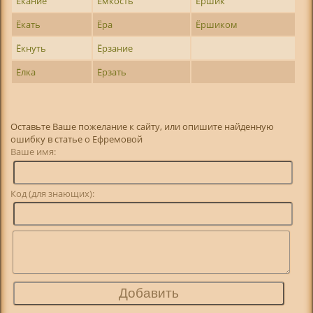
Ёкание
Ёмкость
Ёршик
Ёкать
Ёра
Ёршиком
Ёкнуть
Ёрзание
Ёлка
Ёрзать
Оставьте Ваше пожелание к сайту, или опишите найденную
ошибку в статье о Ефремовой
Ваше имя:
Код (для знающих):