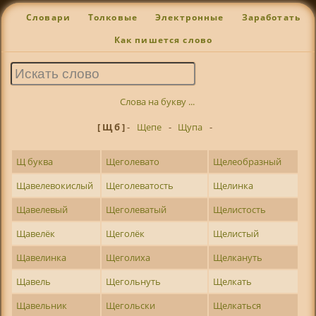
Словари
Толковые
Электронные
Заработать
Как пишется слово
Слова на букву ...
[ Щ б ]
-
Щепе
-
Щупа
-
Щ буква
Щеголевато
Щелеобразный
Щавелевокислый
Щеголеватость
Щелинка
Щавелевый
Щеголеватый
Щелистость
Щавелёк
Щеголёк
Щелистый
Щавелинка
Щеголиха
Щелкануть
Щавель
Щегольнуть
Щелкать
Щавельник
Щегольски
Щелкаться