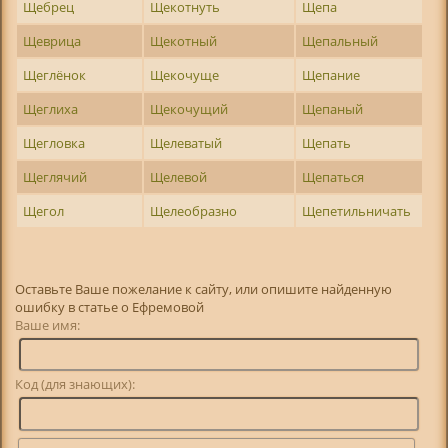
Щебрец
Щекотнуть
Щепа
Щеврица
Щекотный
Щепальный
Щеглёнок
Щекочуще
Щепание
Щеглиха
Щекочущий
Щепаный
Щегловка
Щелеватый
Щепать
Щеглячий
Щелевой
Щепаться
Щегол
Щелеобразно
Щепетильничать
Оставьте Ваше пожелание к сайту, или опишите найденную
ошибку в статье о Ефремовой
Ваше имя:
Код (для знающих):