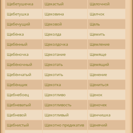
Щебетушечка
Щекастый
Щелочной
Щебетушка
Щековина
Щелчок
Щебечущий
Щековой
Щель
Щебёнка
Щеколда
Щемить
Щебённый
Щеколдочка
Щемление
Щебёночка
Щекотание
Щемяще
Щебёночный
Щекотать
Щемящий
Щебёнчатый
Щекотить
Щенение
Щебёнщик
Щекотка
Щениться
Щебнебоец
Щекотливо
Щенок
Щебневатый
Щекотливость
Щеночек
Щебневой
Щекотливый
Щенчишка
Щебнистый
Щекотно предикатив
Щенячий