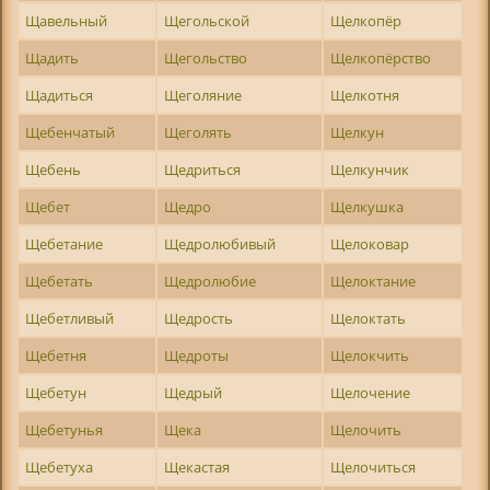
Щавельный
Щегольской
Щелкопёр
Щадить
Щегольство
Щелкопёрство
Щадиться
Щеголяние
Щелкотня
Щебенчатый
Щеголять
Щелкун
Щебень
Щедриться
Щелкунчик
Щебет
Щедро
Щелкушка
Щебетание
Щедролюбивый
Щелоковар
Щебетать
Щедролюбие
Щелоктание
Щебетливый
Щедрость
Щелоктать
Щебетня
Щедроты
Щелокчить
Щебетун
Щедрый
Щелочение
Щебетунья
Щека
Щелочить
Щебетуха
Щекастая
Щелочиться