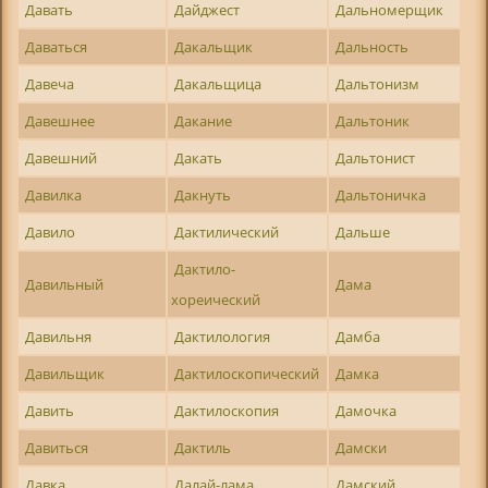
Давать
Дайджест
Дальномерщик
Даваться
Дакальщик
Дальность
Давеча
Дакальщица
Дальтонизм
Давешнее
Дакание
Дальтоник
Давешний
Дакать
Дальтонист
Давилка
Дакнуть
Дальтоничка
Давило
Дактилический
Дальше
Дактило-
Давильный
Дама
хореический
Давильня
Дактилология
Дамба
Давильщик
Дактилоскопический
Дамка
Давить
Дактилоскопия
Дамочка
Давиться
Дактиль
Дамски
Давка
Далай-лама
Дамский