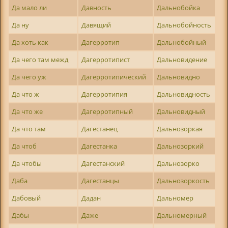
Да мало ли
Давность
Дальнобойка
Да ну
Давящий
Дальнобойность
Да хоть как
Дагерротип
Дальнобойный
Да чего там межд
Дагерротипист
Дальновидение
Да чего уж
Дагерротипический
Дальновидно
Да что ж
Дагерротипия
Дальновидность
Да что же
Дагерротипный
Дальновидный
Да что там
Дагестанец
Дальнозоркая
Да чтоб
Дагестанка
Дальнозоркий
Да чтобы
Дагестанский
Дальнозорко
Даба
Дагестанцы
Дальнозоркость
Дабовый
Дадан
Дальномер
Дабы
Даже
Дальномерный