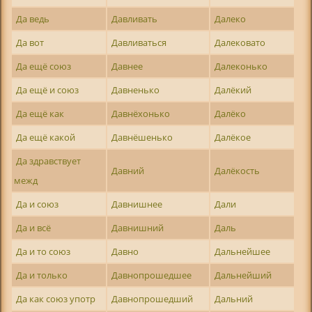
Да ведь
Давливать
Далеко
Да вот
Давливаться
Далековато
Да ещё союз
Давнее
Далеконько
Да ещё и союз
Давненько
Далёкий
Да ещё как
Давнёхонько
Далёко
Да ещё какой
Давнёшенько
Далёкое
Да здравствует
Давний
Далёкость
межд
Да и союз
Давнишнее
Дали
Да и всё
Давнишний
Даль
Да и то союз
Давно
Дальнейшее
Да и только
Давнопрошедшее
Дальнейший
Да как союз употр
Давнопрошедший
Дальний