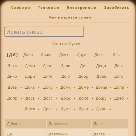
Словари
Толковые
Электронные
Заработать
Как пишется слово
Слова на букву ...
[ Д б ]
-
Дана
-
Движ
-
Двуз
-
Двух
-
Девя
-
Деза
-
Декл
-
Дема
-
Дено
-
Дери
-
Дет
-
Деци
-
Диаг
-
Дико
-
Дири
-
Дитё
-
До б
-
Добр
-
Дове
-
Дого
-
Доза
-
Дока
-
Доку
-
Долж
-
Домё
-
Домы
-
Допа
-
Допр
-
Доса
-
Досс
-
Досы
-
Дохл
-
Дошу
-
Дреб
-
Дрож
-
Дряз
-
Думс
-
Духо
-
Дыро
-
Д буква
Давление
Дале
Да
Давленый
Далее