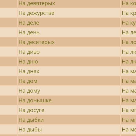
На девятерых
На к
На дежурстве
На кр
На деле
На к
На день
На ле
На десятерых
На л
На диво
На л
На дню
На л
На днях
На м
На дом
На м
На дому
На м
На донышке
На м
На досуге
На м
На дыбки
На м
На дыбы
На м