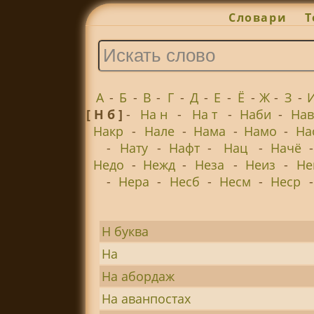
Словари
Т
А
-
Б
-
В
-
Г
-
Д
-
Е
-
Ё
-
Ж
-
З
-
[ Н б ]
-
На н
-
На т
-
Наби
-
Нав
Накр
-
Нале
-
Нама
-
Намо
-
На
-
Нату
-
Нафт
-
Нац
-
Начё
Недо
-
Нежд
-
Неза
-
Неиз
-
Не
-
Нера
-
Несб
-
Несм
-
Неср
Н буква
На
На абордаж
На аванпостах