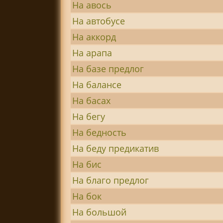
На авось
На автобусе
На аккорд
На арапа
На базе предлог
На балансе
На басах
На бегу
На бедность
На беду предикатив
На бис
На благо предлог
На бок
На большой