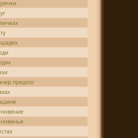
орячки
уг
уличках
ту
ошадях
юди
юдях
ази
анер предлог
ахах
ашине
гновение
гновенье
естах