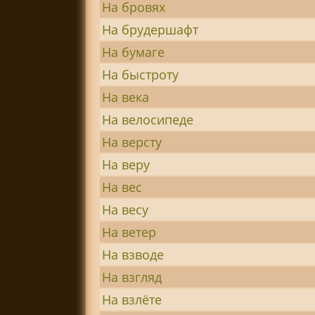
На бровях
На брудершафт
На бумаге
На быстроту
На века
На велосипеде
На версту
На веру
На вес
На весу
На ветер
На взводе
На взгляд
На взлёте