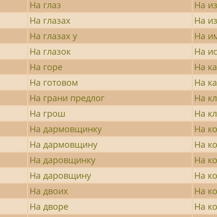
На глаз
На и
На глазах
На и
На глазах у
На и
На глазок
На и
На горе
На к
На готовом
На к
На грани предлог
На к
На грош
На к
На дармовщинку
На к
На дармовщину
На к
На даровщинку
На к
На даровщину
На к
На двоих
На к
На дворе
На к