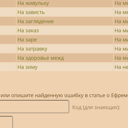
На живульку
На м
На зависть
На м
На заглядение
На м
На заказ
На м
На заре
На м
На затравку
На м
На здоровье межд
На м
На зиму
На н
, или опишите найденную ошибку в статье о Ефре
Код (для знающих):