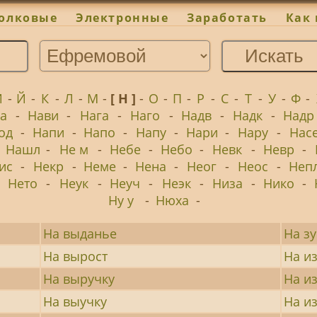
олковые
Электронные
Заработать
Как 
И
-
Й
-
К
-
Л
-
М
-
[ Н ]
-
О
-
П
-
Р
-
С
-
Т
-
У
-
Ф
-
а
-
Нави
-
Нага
-
Наго
-
Надв
-
Надк
-
Надр
од
-
Напи
-
Напо
-
Напу
-
Нари
-
Нару
-
Нас
-
Нашл
-
Не м
-
Небе
-
Небо
-
Невк
-
Невр
-
ис
-
Некр
-
Неме
-
Нена
-
Неог
-
Неос
-
Неп
-
Нето
-
Неук
-
Неуч
-
Неэк
-
Низа
-
Нико
-
Ну у
-
Нюха
-
На выданье
На з
На вырост
На и
На выручку
На и
На выучку
На и