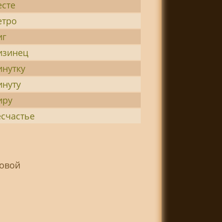
есте
етро
иг
изинец
инутку
инуту
иру
есчастье
мовой