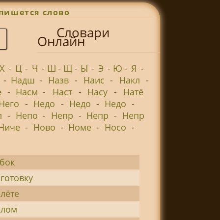
пишется слово
Словари
Онлайн
Х
-
Ц
-
Ч
-
Ш
-
Щ
-
Ы
-
Э
-
Ю
-
Я
-
-
Надш
-
Назв
-
Наис
-
Накл
-
е
-
Насм
-
Наст
-
Насу
-
Натё
Него
-
Недо
-
Недо
-
Недо
-
л
-
Непо
-
Непр
-
Непр
-
Непр
Ниче
-
Ново
-
Номе
-
Носо
-
убок
зготовку
злёте
злом