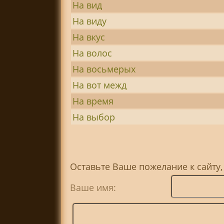
На вид
На виду
На вкус
На волос
На восьмерых
На вот межд
На время
На выбор
Оставьте Ваше пожелание к сайту
Ваше имя: