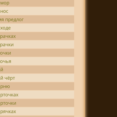
змор
знос
мя предлог
сходе
арачках
арачки
лочки
лочья
ой
ой чёрт
орню
орточках
орточки
орячках