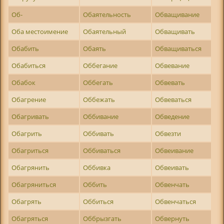
Об-
Обаятельность
Обващивание
Оба местоимение
Обаятельный
Обващивать
Обабить
Обаять
Обващиваться
Обабиться
Оббегание
Обвевание
Обабок
Оббегать
Обвевать
Обагрение
Оббежать
Обвеваться
Обагривать
Оббивание
Обведение
Обагрить
Оббивать
Обвезти
Обагриться
Оббиваться
Обвеивание
Обагрянить
Оббивка
Обвеивать
Обагряниться
Оббить
Обвенчать
Обагрять
Оббиться
Обвенчаться
Обагряться
Оббрызгать
Обвернуть