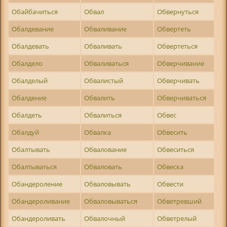
Обайбачиться
Обвал
Обвернуться
Обалдевание
Обваливание
Обвертеть
Обалдевать
Обваливать
Обвертеться
Обалдело
Обваливаться
Обверчивание
Обалделый
Обвалистый
Обверчивать
Обалдение
Обвалить
Обверчиваться
Обалдеть
Обвалиться
Обвес
Обалдуй
Обвалка
Обвесить
Обалтывать
Обвалование
Обвеситься
Обалтываться
Обваловать
Обвеска
Обандероление
Обваловывать
Обвести
Обандероливание
Обваловываться
Обветревший
Обандероливать
Обвалочный
Обветрелый