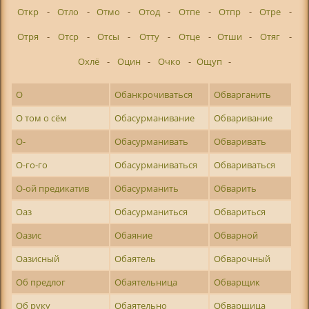
Откр
-
Отло
-
Отмо
-
Отод
-
Отпе
-
Отпр
-
Отре
-
Отря
-
Отср
-
Отсы
-
Отту
-
Отце
-
Отши
-
Отяг
-
Охлё
-
Оцин
-
Очко
-
Ощуп
-
О
Обанкрочиваться
Обварганить
О том о сём
Обасурманивание
Обваривание
О-
Обасурманивать
Обваривать
О-го-го
Обасурманиваться
Обвариваться
О-ой предикатив
Обасурманить
Обварить
Оаз
Обасурманиться
Обвариться
Оазис
Обаяние
Обварной
Оазисный
Обаятель
Обварочный
Об предлог
Обаятельница
Обварщик
Об руку
Обаятельно
Обварщица