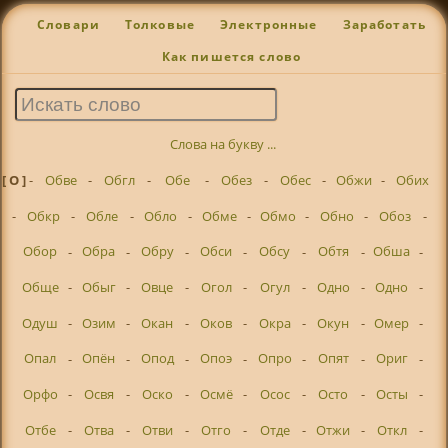
Словари
Толковые
Электронные
Заработать
Как пишется слово
Слова на букву ...
[ О ]
-
Обве
-
Обгл
-
Обе
-
Обез
-
Обес
-
Обжи
-
Обих
-
Обкр
-
Обле
-
Обло
-
Обме
-
Обмо
-
Обно
-
Обоз
-
Обор
-
Обра
-
Обру
-
Обси
-
Обсу
-
Обтя
-
Обша
-
Обще
-
Обыг
-
Овце
-
Огол
-
Огул
-
Одно
-
Одно
-
Одуш
-
Озим
-
Окан
-
Оков
-
Окра
-
Окун
-
Омер
-
Опал
-
Опён
-
Опод
-
Опоэ
-
Опро
-
Опят
-
Ориг
-
Орфо
-
Освя
-
Оско
-
Осмё
-
Осос
-
Осто
-
Осты
-
Отбе
-
Отва
-
Отви
-
Отго
-
Отде
-
Отжи
-
Откл
-