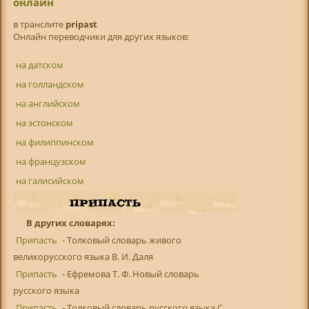
онлайн
в транслитe
pripast
Онлайн переводчики для других языков:
на датском
на голландском
на английском
на эстонском
на филиппинском
на французском
на галисийском
В других словарях:
Припасть
- Толковый словарь живого
великорусского языка В. И. Даля
Припасть
- Ефремова Т. Ф. Новый словарь
русского языка
Припасть
- Толковый словарь русского языка С.