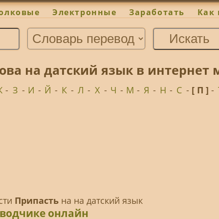
олковые
Электронные
Заработать
Как 
ова на датский язык в интернет
Ж
-
З
-
И
-
Й
-
К
-
Л
-
Х
-
Ч
-
М
-
Я
-
Н
-
С
-
[ П ]
-
ести
Припасть
на на датский язык
еводчике онлайн