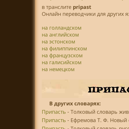
в транслитe
pripast
Онлайн переводчики для других я
на голландском
на английском
на эстонском
на филиппинском
на французском
на галисийском
на немецком
В других словарях:
Припасть
- Толковый словарь живо
Припасть
- Ефремова Т. Ф. Новый 
Припасть
- Толковый словарь рус