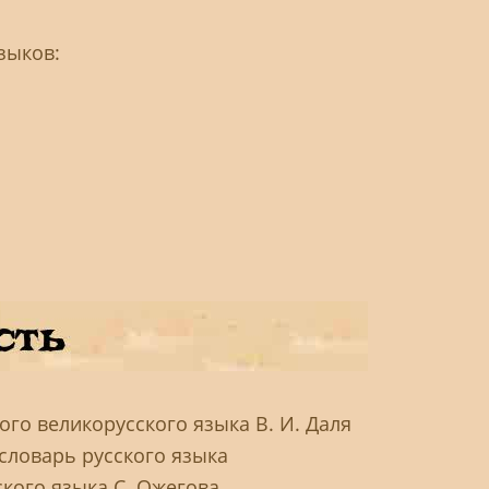
зыков:
го великорусского языка В. И. Даля
словарь русского языка
ского языка С. Ожегова