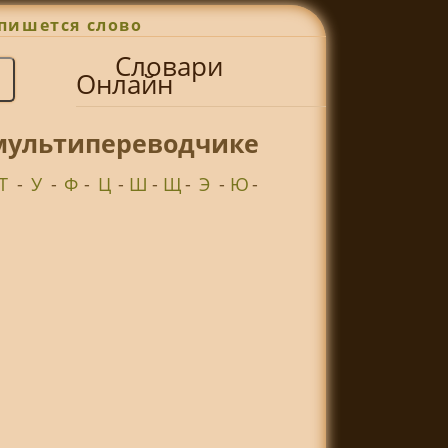
пишется слово
Словари
Онлайн
 мультипереводчике
Т
-
У
-
Ф
-
Ц
-
Ш
-
Щ
-
Э
-
Ю
-