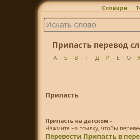
Словари
Т
Припасть перевод сл
А
-
Б
-
В
-
Г
-
Д
-
Р
-
Е
-
О
-
Припасть
Припасть на датском -
Нажмите на ссылку, чтобы перев
Перевести Припасть в пер