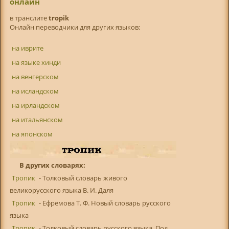
онлайн
в транслитe
tropik
Онлайн переводчики для других языков:
на иврите
на языке хинди
на венгерском
на исландском
на ирландском
на итальянском
на японском
В других словарях:
Тропик
- Толковый словарь живого
великорусского языка В. И. Даля
Тропик
- Ефремова Т. Ф. Новый словарь русского
языка
Тропик
- Толковый словарь русского языка. Под