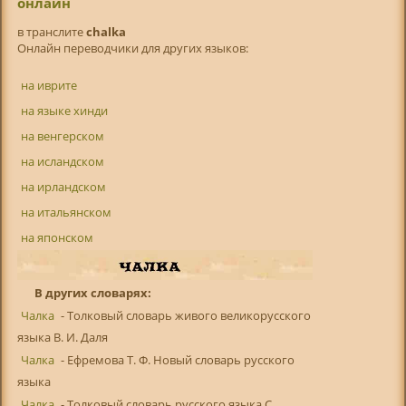
онлайн
в транслитe
chalka
Онлайн переводчики для других языков:
на иврите
на языке хинди
на венгерском
на исландском
на ирландском
на итальянском
на японском
В других словарях:
Чалка
- Толковый словарь живого великорусского
языка В. И. Даля
Чалка
- Ефремова Т. Ф. Новый словарь русского
языка
Чалка
- Толковый словарь русского языка С.