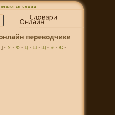
пишется слово
Словари
Онлайн
 онлайн переводчике
Т ]
-
У
-
Ф
-
Ц
-
Ш
-
Щ
-
Э
-
Ю
-