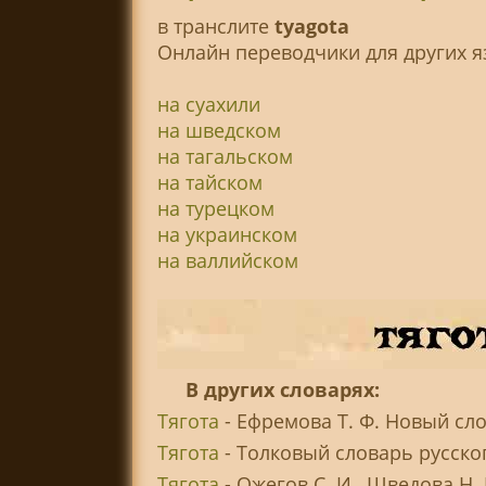
в транслитe
tyagota
Онлайн переводчики для других я
на суахили
на шведском
на тагальском
на тайском
на турецком
на украинском
на валлийском
В других словарях:
Тягота
- Ефремова Т. Ф. Новый сл
Тягота
- Толковый словарь русско
Тягота
- Ожегов С. И., Шведова Н.