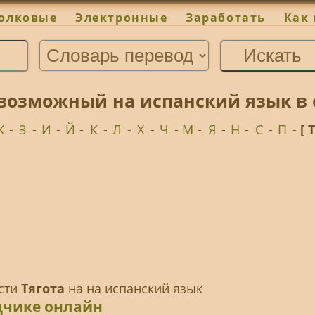
олковые
Электронные
Заработать
Как 
 возможный на испанский язык в
Ж
-
З
-
И
-
Й
-
К
-
Л
-
Х
-
Ч
-
М
-
Я
-
Н
-
С
-
П
-
[ 
ести
Тягота
на на испанский язык
одчике онлайн