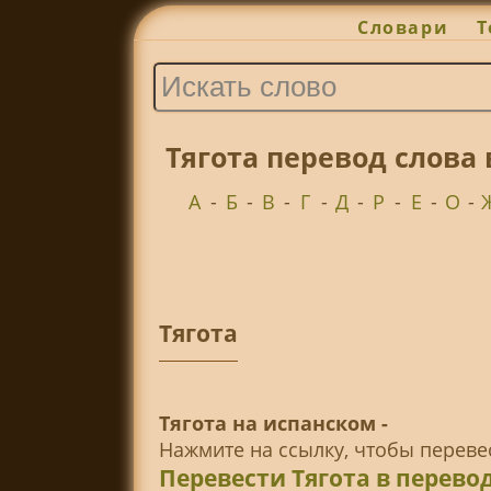
Словари
Т
Тягота перевод слова
А
-
Б
-
В
-
Г
-
Д
-
Р
-
Е
-
О
-
Тягота
Тягота на испанском -
Нажмите на ссылку, чтобы перев
Перевести Тягота в перев