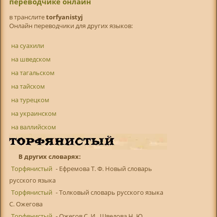
переводчике онлайн
в транслитe
torfyanistyj
Онлайн переводчики для других языков:
на суахили
на шведском
на тагальском
на тайском
на турецком
на украинском
на валлийском
В других словарях:
Торфянистый
- Ефремова Т. Ф. Новый словарь
русского языка
Торфянистый
- Толковый словарь русского языка
С. Ожегова
Торфянистый
- Ожегов С. И., Шведова Н. Ю.