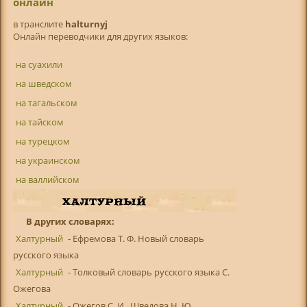
онлайн
в транслитe
halturnyj
Онлайн переводчики для других языков:
на суахили
на шведском
на тагальском
на тайском
на турецком
на украинском
на валлийском
В других словарях:
Халтурный
- Ефремова Т. Ф. Новый словарь
русского языка
Халтурный
- Толковый словарь русского языка С.
Ожегова
Халтурный
- Ожегов С. И., Шведова Н. Ю.