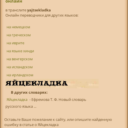
онлайн
в транслитe
yajtsekladka
Онлайн переводчики для других языков:
на немецком
на греческом
на иврите
на языке хинди
на венгерском
на исландском
на ирландском
В других словарях:
Яйцекладка
- Ефремова Т. Ф. Новый словарь
русского языка ...
Оставьте Ваше пожелание к сайту, или опишите найденную
ошибку в статье о Яйцекладка