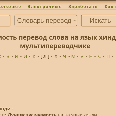
олковые
Электронные
Заработать
Как 
ость перевод слова на язык хинд
мультипереводчике
Ж
-
З
-
И
-
Й
-
К
-
[ Л ]
-
Х
-
Ч
-
М
-
Я
-
Н
-
С
-
П
-
нди -
ести
Лучеиспускаемость
на на язык хинди