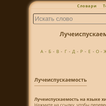
Словари
Т
Лучеиспускаем
А
-
Б
-
В
-
Г
-
Д
-
Р
-
Е
-
О
-
Лучеиспускаемость
Лучеиспускаемость на языке хи
Нажмите на ссылку, чтобы перев