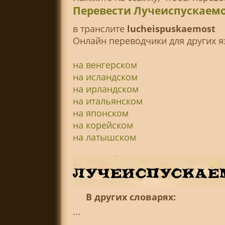
Перевести Лучеиспускаемо
в транслитe
lucheispuskaemost
Онлайн переводчики для других я
на венгерском
на исландском
на ирландском
на итальянском
на японском
на корейском
на латышском
В других словарях:
...