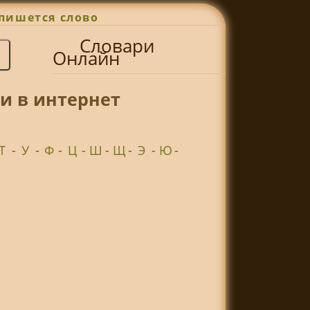
пишется слово
Словари
Онлайн
и в интернет
Т
-
У
-
Ф
-
Ц
-
Ш
-
Щ
-
Э
-
Ю
-