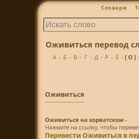
Словари
Т
Оживиться перевод сл
А
-
Б
-
В
-
Г
-
Д
-
Р
-
Е
-
[ О ]
Оживиться
Оживиться на хорватском -
Нажмите на ссылку, чтобы перев
Перевести Оживиться в пе