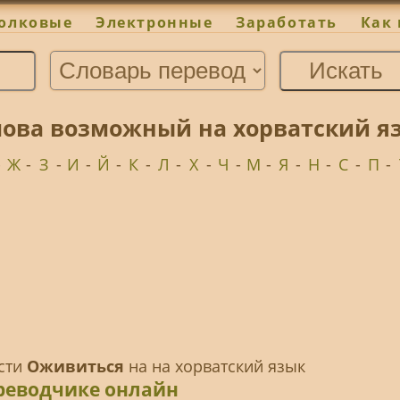
олковые
Электронные
Заработать
Как 
ова возможный на хорватский яз
-
Ж
-
З
-
И
-
Й
-
К
-
Л
-
Х
-
Ч
-
М
-
Я
-
Н
-
С
-
П
-
ести
Оживиться
на на хорватский язык
реводчике онлайн