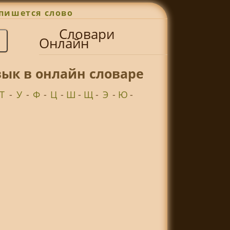
пишется слово
Словари
Онлайн
ык в онлайн словаре
Т
-
У
-
Ф
-
Ц
-
Ш
-
Щ
-
Э
-
Ю
-