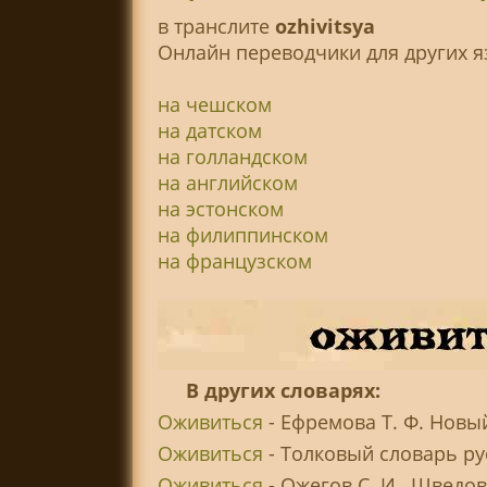
в транслитe
ozhivitsya
Онлайн переводчики для других я
на чешском
на датском
на голландском
на английском
на эстонском
на филиппинском
на французском
В других словарях:
Оживиться
- Ефремова Т. Ф. Новы
Оживиться
- Толковый словарь ру
Оживиться
- Ожегов С. И., Шведо