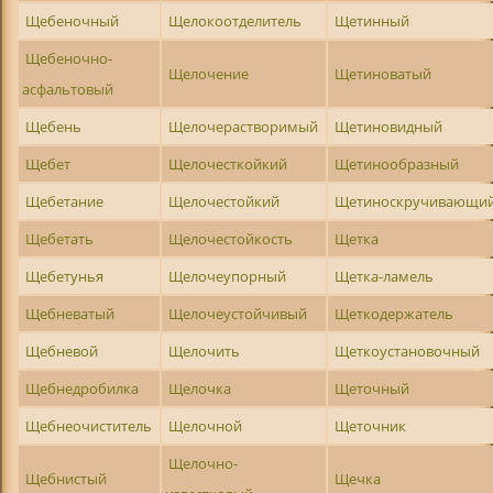
Щебеночный
Щелокоотделитель
Щетинный
Щебеночно-
Щелочение
Щетиноватый
асфальтовый
Щебень
Щелочерастворимый
Щетиновидный
Щебет
Щелочесткойкий
Щетинообразный
Щебетание
Щелочестойкий
Щетиноскручивающи
Щебетать
Щелочестойкость
Щетка
Щебетунья
Щелочеупорный
Щетка-ламель
Щебневатый
Щелочеустойчивый
Щеткодержатель
Щебневой
Щелочить
Щеткоустановочный
Щебнедробилка
Щелочка
Щеточный
Щебнеочиститель
Щелочной
Щеточник
Щелочно-
Щебнистый
Щечка