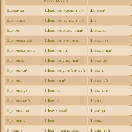
известковый
Щеврица
Щелочно-кислотный
Щечный
Щегленок
Щелочно-таннатный
Щи
Щегол
Щелочноземельный
Щиколка
Щеголеватый
Щелочноочистить
Щиколотка
Щеголеватость
Щелочность
Щипальный
Щеголиха
Щелочноупорный
Щипание
Щеголский
Щелочноустойчивый
Щипать
Щеголь
Щелочный
Щипаный
Щегольнуть
Щелочь
Щипаться
Щегольский
Щелчок
Щипец
Щегольство
Щелчковый
Щипица
Щеголять
Щель
Щипка
Щедрин
Щель-голограмма
Щипковый