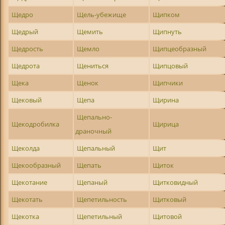
Щедро
Щель-убежище
Щипком
Щедрый
Щемить
Щипнуть
Щедрость
Щемло
Щипцеобразный
Щедрота
Щениться
Щипцовый
Щека
Щенок
Щипчики
Щековый
Щепа
Щирина
Щепально-
Щекодробилка
Щирица
драночный
Щеколда
Щепальный
Щит
Щекообразный
Щепать
Щиток
Щекотание
Щепаный
Щитковидный
Щекотать
Щепетильность
Щитковый
Щекотка
Щепетильный
Щитовой