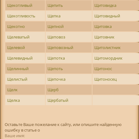
Щекотливый
Щепить
Щитовидка
Щекотливость
Щепка
Щитовидный
Щекотно
Щепной
Щитовка
Щелеватый
Щеповоз
Щитовник
Щелевой
Щеповозный
Щитолистник
Щелевидный
Щепотка
Щитомордник
Щелинный
Щепоть
Щитонос
Щелистый
Щепочка
Щитоносец
Щелк
Щерб
Щелка
Щербатый
Оставьте Ваше пожелание к сайту, или опишите найденную
ошибку в статье о
Ваше имя: