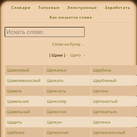
Словари
Толковые
Электронные
Заработать
Как пишется слово
Слова на букву ...
[ Щаве ]
-
Щито
-
Щавелевый
Щелканье
Щербина
Щавелевокислый
Щелкать
Щербленый
Щавель
Щелкнуть
Щетина
Щавельник
Щелкопер
Щетинистый
Щавельный
Щелкотня
Щетиниться
Щадить
Щелкун
Щетинка
Щебенка
Щелкунчик
Щетинконосный