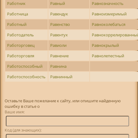
Работник
Равный
Равнозначность
Работница
Равендук
Равноизмеримый
Работный
Равенство
Равноколебаться
Работодатель
Равентух
Равнокоррелированны
Работорговец
Равиоли
Равнокрылый
Работорговля
Равнение
Равнолепестный
Работоспособный
Равнина
Работоспособность
Равнинный
Оставьте Ваше пожелание к сайту, или опишите найденную
ошибку в статье о
Ваше имя:
Код (для знающих):