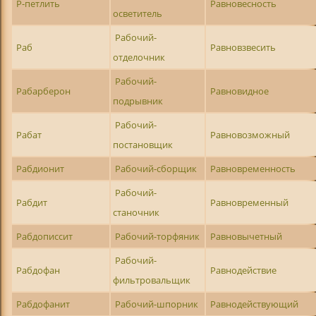
Р-петлить
Равновесность
осветитель
Рабочий-
Раб
Равновзвесить
отделочник
Рабочий-
Рабарберон
Равновидное
подрывник
Рабочий-
Рабат
Равновозможный
постановщик
Рабдионит
Рабочий-сборщик
Равновременность
Рабочий-
Рабдит
Равновременный
станочник
Рабдописсит
Рабочий-торфяник
Равновычетный
Рабочий-
Рабдофан
Равнодействие
фильтровальщик
Рабдофанит
Рабочий-шпорник
Равнодействующий