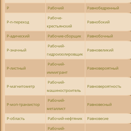
Р
Рабочий
Равнобедренный
Рабоче-
Р-n-переход
Равнобокий
крестьянский
Р-адический
Рабочие-сборщик
Равнобочный
Рабочий-
Р-значный
Равновеликий
гидроизолировщик
Рабочий-
Р-листный
Равновероятный
иммигрант
Рабочий-
Р-магнитометр
Равновероятность
машиностроитель
Рабочий-
Р-моп-транзистор
Равновесный
металлист
Р-область
Рабочий-нефтяник
Равновесие
Рабочий-