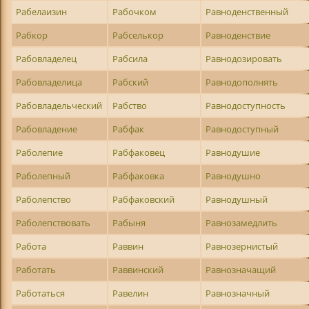
Рабелаизин
Рабочком
Равноденственный
Рабкор
Рабселькор
Равноденствие
Рабовладелец
Рабсила
Равнодозировать
Рабовладелица
Рабский
Равнодополнять
Рабовладельческий
Рабство
Равнодоступность
Рабовладение
Рабфак
Равнодоступный
Раболепие
Рабфаковец
Равнодушие
Раболепный
Рабфаковка
Равнодушно
Раболепство
Рабфаковский
Равнодушный
Раболепствовать
Рабыня
Равнозамедлить
Работа
Раввин
Равнозернистый
Работать
Раввинский
Равнозначащий
Работаться
Равелин
Равнозначный