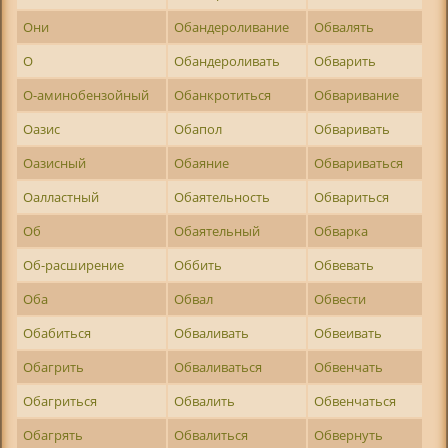
Они
Обандероливание
Обвалять
О
Обандероливать
Обварить
О-аминобензойный
Обанкротиться
Обваривание
Оазис
Обапол
Обваривать
Оазисный
Обаяние
Обвариваться
Оалластный
Обаятельность
Обвариться
Об
Обаятельный
Обварка
Об-расширение
Оббить
Обвевать
Оба
Обвал
Обвести
Обабиться
Обваливать
Обвеивать
Обагрить
Обваливаться
Обвенчать
Обагриться
Обвалить
Обвенчаться
Обагрять
Обвалиться
Обвернуть