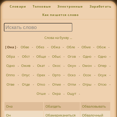
Словари
Толковые
Электронные
Заработать
Как пишется слово
Слова на букву ...
[ Она ]
-
Обве
-
Обез
-
Обжа
-
Обле
-
Обме
-
Обож
-
Обра
-
Обст
-
Обще
-
Обыс
-
Огов
-
Одно
-
Одно
-
Одно
-
Ожив
-
Окат
-
Окос
-
Окун
-
Омон
-
Опер
-
Оппо
-
Опус
-
Орех
-
Орто
-
Оско
-
Осок
-
Осуж
-
Отве
-
Отде
-
Отко
-
Отме
-
Отпи
-
Отры
-
Отсю
-
Отше
-
Охра
-
Ощут
-
Она
Обалдеть
Обваловывать
Он
Обамериканиться
Обвалочный