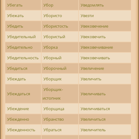
Убегать
Убор
Уведомлять
Убежать
Убористо
Увезти
Убедить
Убористость
Увековечение
Убедительный
Убористый
Увековечить
Убедительно
Уборка
Увековечивание
Убедительность
Уборный
Увековечивать
Убедиться
Уборочный
Увеличение
Убеждать
Уборщик
Увеличить
Уборщик-
Убеждаться
Увеличивать
истопник
Убеждение
Уборщица
Увеличиваться
Убежденно
Убранство
Увеличиться
Убежденность
Убраться
Увеличитель