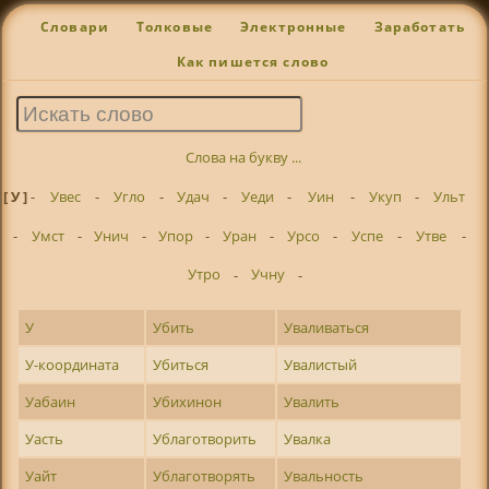
Словари
Толковые
Электронные
Заработать
Как пишется слово
Слова на букву ...
[ У ]
-
Увес
-
Угло
-
Удач
-
Уеди
-
Уин
-
Укуп
-
Ульт
-
Умст
-
Унич
-
Упор
-
Уран
-
Урсо
-
Успе
-
Утве
-
Утро
-
Учну
-
У
Убить
Уваливаться
У-координата
Убиться
Увалистый
Уабаин
Убихинон
Увалить
Уасть
Ублаготворить
Увалка
Уайт
Ублаготворять
Увальность