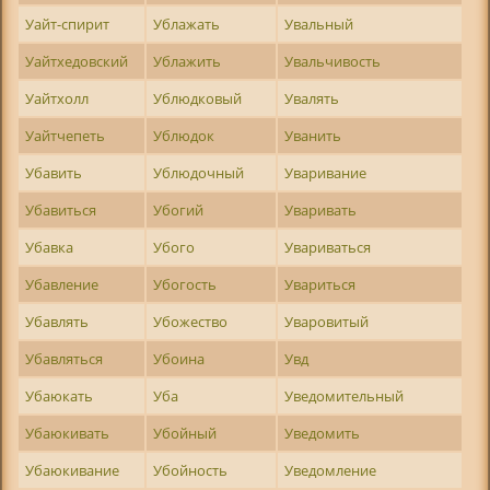
Уайт-спирит
Ублажать
Увальный
Уайтхедовский
Ублажить
Увальчивость
Уайтхолл
Ублюдковый
Увалять
Уайтчепеть
Ублюдок
Уванить
Убавить
Ублюдочный
Уваривание
Убавиться
Убогий
Уваривать
Убавка
Убого
Увариваться
Убавление
Убогость
Увариться
Убавлять
Убожество
Уваровитый
Убавляться
Убоина
Увд
Убаюкать
Уба
Уведомительный
Убаюкивать
Убойный
Уведомить
Убаюкивание
Убойность
Уведомление