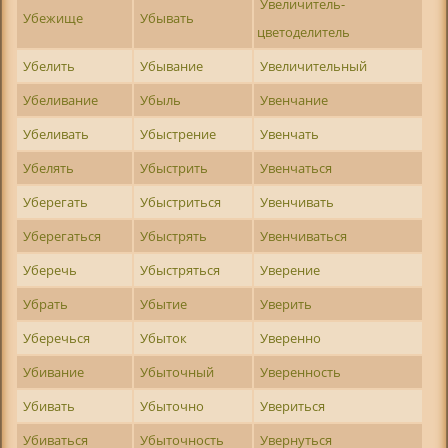
Увеличитель-
Убежище
Убывать
цветоделитель
Убелить
Убывание
Увеличительный
Убеливание
Убыль
Увенчание
Убеливать
Убыстрение
Увенчать
Убелять
Убыстрить
Увенчаться
Уберегать
Убыстриться
Увенчивать
Уберегаться
Убыстрять
Увенчиваться
Уберечь
Убыстряться
Уверение
Убрать
Убытие
Уверить
Уберечься
Убыток
Уверенно
Убивание
Убыточный
Уверенность
Убивать
Убыточно
Увериться
Убиваться
Убыточность
Увернуться