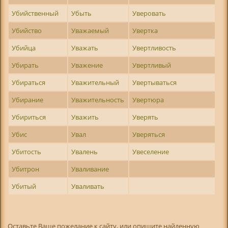
Убийственный
Убыть
Уверовать
Убийство
Уважаемый
Увертка
Убийца
Уважать
Увертливость
Убирать
Уважение
Увертливый
Убираться
Уважительный
Увертываться
Убирание
Уважительность
Увертюра
Убириться
Уважить
Уверять
Убис
Увал
Уверяться
Убитость
Увалень
Увеселение
Убитрон
Уваливание
Убитый
Уваливать
Оставьте Ваше пожелание к сайту, или опишите найденную