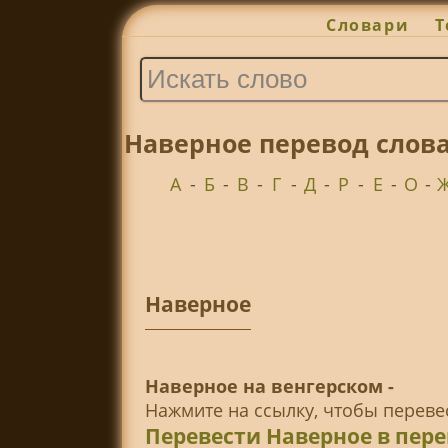
Словари
Т
Наверное перевод слов
А
-
Б
-
В
-
Г
-
Д
-
Р
-
Е
-
О
-
Наверное
Наверное на венгерском -
Нажмите на ссылку, чтобы перев
Перевести Наверное в пер