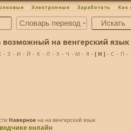
олковые
Электронные
Заработать
Как 
а возможный на венгерский язык
Ж
-
З
-
И
-
Й
-
К
-
Л
-
Х
-
Ч
-
М
-
Я
-
[ Н ]
-
С
-
П
-
ести
Наверное
на на венгерский язык
еводчике онлайн