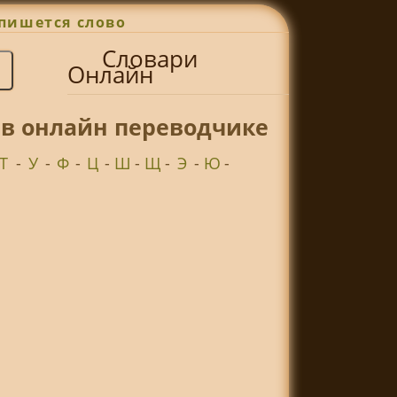
пишется слово
Словари
Онлайн
 в онлайн переводчике
Т
-
У
-
Ф
-
Ц
-
Ш
-
Щ
-
Э
-
Ю
-