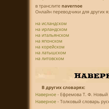
в транслитe
navernoe
Онлайн переводчики для других я
на исландском
на ирландском
на итальянском
на японском
на корейском
на латышском
на литовском
В других словарях:
Наверное
- Ефремова Т. Ф. Новый
Наверное
- Толковый словарь русск