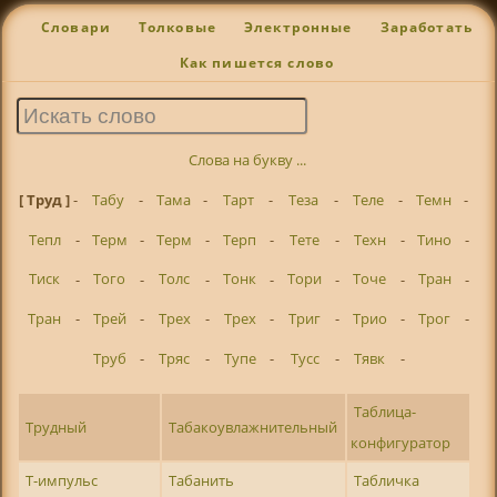
Словари
Толковые
Электронные
Заработать
Как пишется слово
Слова на букву ...
[ Труд ]
-
Табу
-
Тама
-
Тарт
-
Теза
-
Теле
-
Темн
-
Тепл
-
Терм
-
Терм
-
Терп
-
Тете
-
Техн
-
Тино
-
Тиск
-
Того
-
Толс
-
Тонк
-
Тори
-
Точе
-
Тран
-
Тран
-
Трей
-
Трех
-
Трех
-
Триг
-
Трио
-
Трог
-
Труб
-
Тряс
-
Тупе
-
Тусс
-
Тявк
-
Таблица-
Трудный
Табакоувлажнительный
конфигуратор
Т-импульс
Табанить
Табличка