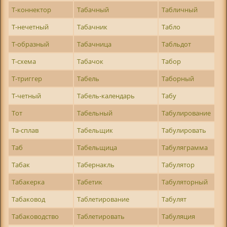
Т-коннектор
Табачный
Табличный
Т-нечетный
Табачник
Табло
Т-образный
Табачница
Табльдот
Т-схема
Табачок
Табор
Т-триггер
Табель
Таборный
Т-четный
Табель-календарь
Табу
Тот
Табельный
Табулирование
Та-сплав
Табельщик
Табулировать
Таб
Табельщица
Табуляграмма
Табак
Табернакль
Табулятор
Табакерка
Табетик
Табуляторный
Табаковод
Таблетирование
Табулят
Табаководство
Таблетировать
Табуляция