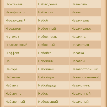
Н-октаналя
Наблюдение
Наваксить
Н-он-фильтр
Наблюсти
Навал
Н-разрядный
Набоб
Наваливать
Н-солитон
Набоечный
Наваливаться
Н-уголок
Набожность
Навалить
Н-элементный
Набожный
Навалиться
Н-эффект
Набойка
Навалка
На
Набойник
Навалом
На-гора
Набойный
Навалоотбойщик
Набавить
Набойщик
Навалосгоночный
Набавка
Набойщица
Навалочник
Набавлять
Набок
Навалочный
Набавочный
Наболевший
Навальный