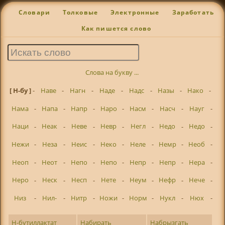
Словари
Толковые
Электронные
Заработать
Как пишется слово
Слова на букву ...
[ Н-бу ]
-
Наве
-
Нагн
-
Наде
-
Надс
-
Назы
-
Нако
-
Нама
-
Напа
-
Напр
-
Наро
-
Насм
-
Насч
-
Науг
-
Наци
-
Неак
-
Неве
-
Невр
-
Негл
-
Недо
-
Недо
-
Нежи
-
Неза
-
Неис
-
Неко
-
Неле
-
Немр
-
Необ
-
Неоп
-
Неот
-
Непо
-
Непо
-
Непр
-
Непр
-
Нера
-
Неро
-
Неск
-
Несп
-
Нете
-
Неум
-
Нефр
-
Нече
-
Низ
-
Нил-
-
Нитр
-
Ножи
-
Норм
-
Нукл
-
Нюх
-
Н-бутиллактат
Набирать
Набрызгать