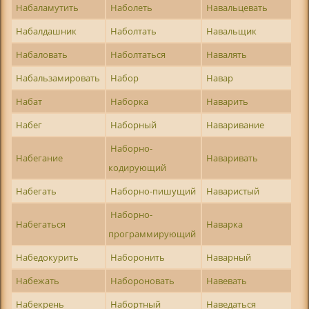
Набаламутить
Наболеть
Навальцевать
Набалдашник
Наболтать
Навальщик
Набаловать
Наболтаться
Навалять
Набальзамировать
Набор
Навар
Набат
Наборка
Наварить
Набег
Наборный
Наваривание
Наборно-
Набегание
Наваривать
кодирующий
Набегать
Наборно-пишущий
Наваристый
Наборно-
Набегаться
Наварка
программирующий
Набедокурить
Наборонить
Наварный
Набежать
Набороновать
Навевать
Набекрень
Набортный
Наведаться