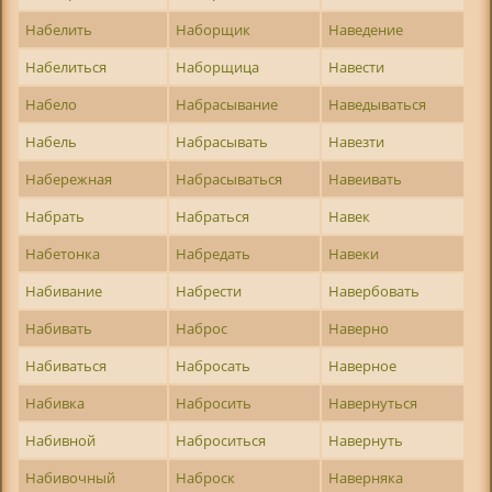
Набелить
Наборщик
Наведение
Набелиться
Наборщица
Навести
Набело
Набрасывание
Наведываться
Набель
Набрасывать
Навезти
Набережная
Набрасываться
Навеивать
Набрать
Набраться
Навек
Набетонка
Набредать
Навеки
Набивание
Набрести
Навербовать
Набивать
Наброс
Наверно
Набиваться
Набросать
Наверное
Набивка
Набросить
Навернуться
Набивной
Наброситься
Навернуть
Набивочный
Наброск
Наверняка