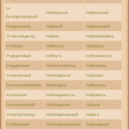
Н-
Набираться
Набрюшник
бутилфосфорный
Н-вариометр
Набитый
Набрюшный
Н-гексальдегид
Набить
Набуравливать
Н-гексан
Набиться
Набурить
Н-дециловый
Набнуть
Набухаемость
Н-додеканол
Набла-оператор
Набухание
Н-канальный
Наблюдаться
Набухать
Н-катионирование
Наблюдать
Набухнуть
Н-катионит
Наблюдаемость
Набуянить
Н-катионитный
Наблюдатель
Набыль
Н-магнитометр
Наблюдательный
Навага
Н-образный
Наблюдательность
Наваждение