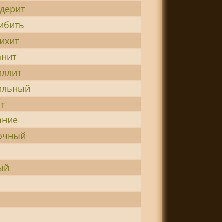
дерит
ибить
ихит
анит
иллит
ильный
т
ание
очный
ый