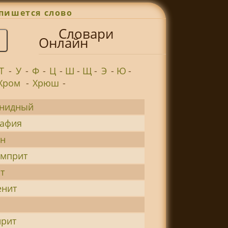
пишется слово
Словари
Онлайн
Т
-
У
-
Ф
-
Ц
-
Ш
-
Щ
-
Э
-
Ю
-
Хром
-
Хрюш
-
енидный
рафия
ин
амприт
т
енит
ирит