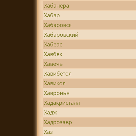
Хабанера
Хабар
Хабаровск
Хабаровский
Хабеас
Хавбек
Хавечь
Хавибетол
Хавикол
Хавронья
Хадакристалл
Хадж
Хадрозавр
Хаз