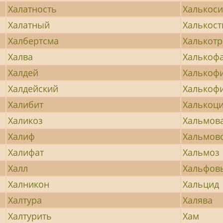
Халатность
Халькоси
Халатный
Халькост
Халбертсма
Халькотр
Халва
Халькоф
Халдей
Халькоф
Халдейский
Халькоф
Халибит
Халькоци
Халикоз
Хальмов
Халиф
Хальмов
Халифат
Хальмоз
Халл
Хальфов
Халникон
Хальцид
Халтура
Халява
Халтурить
Хам