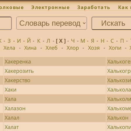
олковые
Электронные
Заработать
Как 
Ж
-
З
-
И
-
Й
-
К
-
Л
-
[ Х ]
-
Ч
-
М
-
Я
-
Н
-
С
-
П
-
-
Хела
-
Хина
-
Хлеб
-
Хлор
-
Хозя
-
Хопи
-
Хакеренка
Хальког
Хакерозить
Хальког
Хакерство
Халькоз
Хаки
Халькол
Хала
Хальколи
Халазон
Хальком
Халал
Халькон
Халат
Халькоп