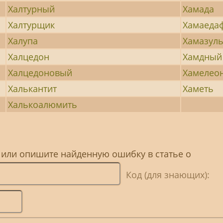
Халтурный
Хамада
Халтурщик
Хамаеда
Халупа
Хамазул
Халцедон
Хамдный
Халцедоновый
Хамелео
Халькантит
Хаметь
Халькоалюмить
 или опишите найденную ошибку в статье о
Код (для знающих):