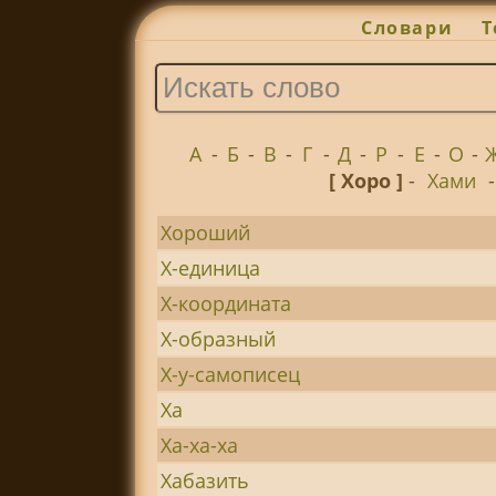
Словари
Т
А
-
Б
-
В
-
Г
-
Д
-
Р
-
Е
-
О
-
[ Хоро ]
-
Хами
Хороший
Х-единица
Х-координата
Х-образный
Х-у-самописец
Ха
Ха-ха-ха
Хабазить