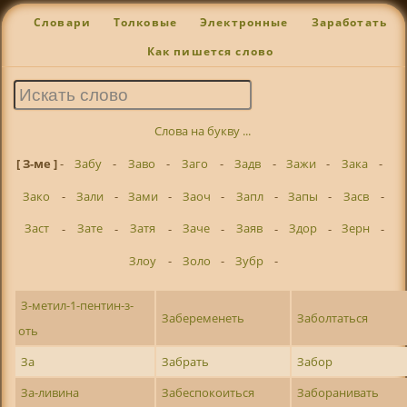
Словари
Толковые
Электронные
Заработать
Как пишется слово
Слова на букву ...
[ З-ме ]
-
Забу
-
Заво
-
Заго
-
Задв
-
Зажи
-
Зака
-
Зако
-
Зали
-
Зами
-
Заоч
-
Запл
-
Запы
-
Засв
-
Заст
-
Зате
-
Затя
-
Заче
-
Заяв
-
Здор
-
Зерн
-
Злоу
-
Золо
-
Зубр
-
З-метил-1-пентин-з-
Забеременеть
Заболтаться
оть
За
Забрать
Забор
За-ливина
Забеспокоиться
Заборанивать