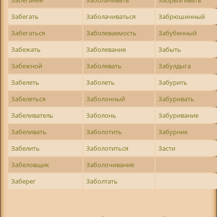
Забегать
Заболачиваться
Забрюшинный
Забегаться
Заболеваемость
Забубенный
Забежать
Заболевание
Забыть
Забежной
Заболевать
Забулдыга
Забелеть
Заболеть
Забурить
Забелеться
Заболонный
Забуривать
Забеливатель
Заболонь
Забуривание
Забеливать
Заболотить
Забурник
Забелить
Заболотиться
Засти
Забеловщик
Заболочивание
Заберег
Заболтать