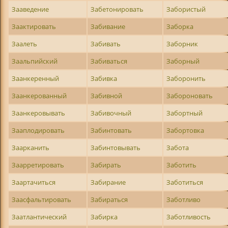
Зааведение
Забетонировать
Забористый
Заактировать
Забивание
Заборка
Заалеть
Забивать
Заборник
Заальпийский
Забиваться
Заборный
Заанкеренный
Забивка
Заборонить
Заанкерованный
Забивной
Забороновать
Заанкеровывать
Забивочный
Забортный
Зааплодировать
Забинтовать
Забортовка
Заарканить
Забинтовывать
Забота
Заарретировать
Забирать
Заботить
Заартачиться
Забирание
Заботиться
Заасфальтировать
Забираться
Заботливо
Заатлантический
Забирка
Заботливость