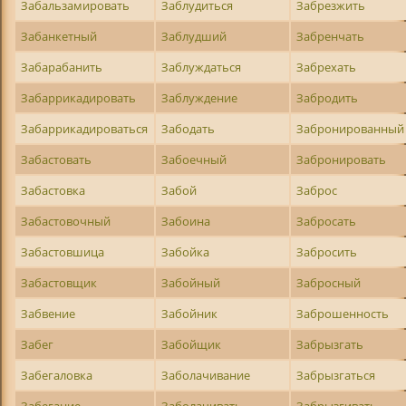
Забальзамировать
Заблудиться
Забрезжить
Забанкетный
Заблудший
Забренчать
Забарабанить
Заблуждаться
Забрехать
Забаррикадировать
Заблуждение
Забродить
Забаррикадироваться
Забодать
Забронированный
Забастовать
Забоечный
Забронировать
Забастовка
Забой
Заброс
Забастовочный
Забоина
Забросать
Забастовшица
Забойка
Забросить
Забастовщик
Забойный
Забросный
Забвение
Забойник
Заброшенность
Забег
Забойщик
Забрызгать
Забегаловка
Заболачивание
Забрызгаться
Забегание
Заболачивать
Забрызгивать