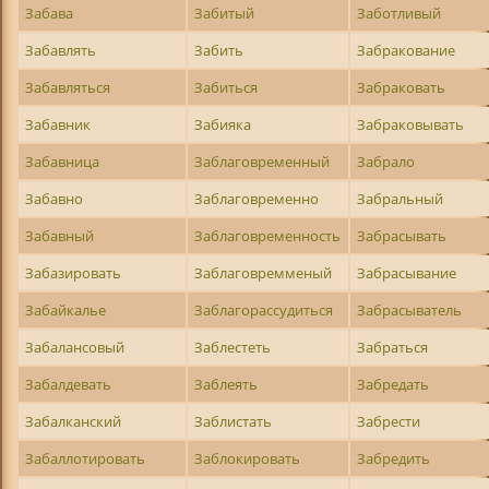
Забава
Забитый
Заботливый
Забавлять
Забить
Забракование
Забавляться
Забиться
Забраковать
Забавник
Забияка
Забраковывать
Забавница
Заблаговременный
Забрало
Забавно
Заблаговременно
Забральный
Забавный
Заблаговременность
Забрасывать
Забазировать
Заблаговремменый
Забрасывание
Забайкалье
Заблагорассудиться
Забрасыватель
Забалансовый
Заблестеть
Забраться
Забалдевать
Заблеять
Забредать
Забалканский
Заблистать
Забрести
Забаллотировать
Заблокировать
Забредить