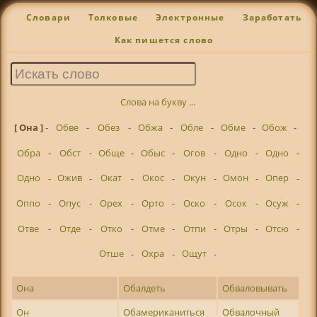
Словари
Толковые
Электронные
Заработать
Как пишется слово
Слова на букву ...
[ Она ]
-
Обве
-
Обез
-
Обжа
-
Обле
-
Обме
-
Обож
-
Обра
-
Обст
-
Обще
-
Обыс
-
Огов
-
Одно
-
Одно
-
Одно
-
Ожив
-
Окат
-
Окос
-
Окун
-
Омон
-
Опер
-
Оппо
-
Опус
-
Орех
-
Орто
-
Оско
-
Осок
-
Осуж
-
Отве
-
Отде
-
Отко
-
Отме
-
Отпи
-
Отры
-
Отсю
-
Отше
-
Охра
-
Ощут
-
Она
Обалдеть
Обваловывать
Он
Обамериканиться
Обвалочный