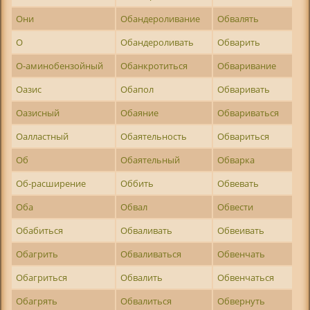
Они
Обандероливание
Обвалять
О
Обандероливать
Обварить
О-аминобензойный
Обанкротиться
Обваривание
Оазис
Обапол
Обваривать
Оазисный
Обаяние
Обвариваться
Оалластный
Обаятельность
Обвариться
Об
Обаятельный
Обварка
Об-расширение
Оббить
Обвевать
Оба
Обвал
Обвести
Обабиться
Обваливать
Обвеивать
Обагрить
Обваливаться
Обвенчать
Обагриться
Обвалить
Обвенчаться
Обагрять
Обвалиться
Обвернуть