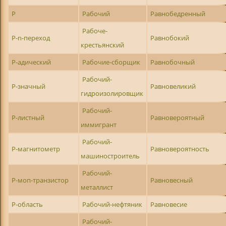
Р
Рабочий
Равнобедренный
Рабоче-
Р-n-переход
Равнобокий
крестьянский
Р-адический
Рабочие-сборщик
Равнобочный
Рабочий-
Р-значный
Равновеликий
гидроизолировщик
Рабочий-
Р-листный
Равновероятный
иммигрант
Рабочий-
Р-магнитометр
Равновероятность
машиностроитель
Рабочий-
Р-моп-транзистор
Равновесный
металлист
Р-область
Рабочий-нефтяник
Равновесие
Рабочий-