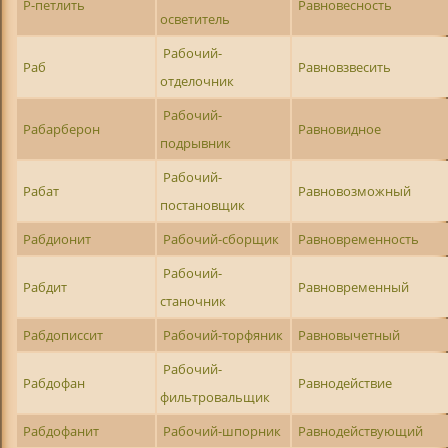
Р-петлить
Равновесность
осветитель
Рабочий-
Раб
Равновзвесить
отделочник
Рабочий-
Рабарберон
Равновидное
подрывник
Рабочий-
Рабат
Равновозможный
постановщик
Рабдионит
Рабочий-сборщик
Равновременность
Рабочий-
Рабдит
Равновременный
станочник
Рабдописсит
Рабочий-торфяник
Равновычетный
Рабочий-
Рабдофан
Равнодействие
фильтровальщик
Рабдофанит
Рабочий-шпорник
Равнодействующий