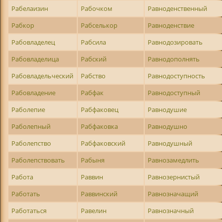
Рабелаизин
Рабочком
Равноденственный
Рабкор
Рабселькор
Равноденствие
Рабовладелец
Рабсила
Равнодозировать
Рабовладелица
Рабский
Равнодополнять
Рабовладельческий
Рабство
Равнодоступность
Рабовладение
Рабфак
Равнодоступный
Раболепие
Рабфаковец
Равнодушие
Раболепный
Рабфаковка
Равнодушно
Раболепство
Рабфаковский
Равнодушный
Раболепствовать
Рабыня
Равнозамедлить
Работа
Раввин
Равнозернистый
Работать
Раввинский
Равнозначащий
Работаться
Равелин
Равнозначный