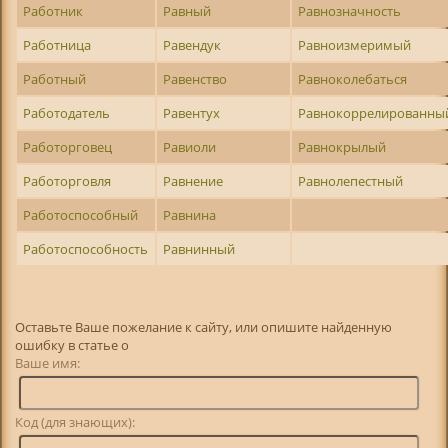
Работник
Равный
Равнозначность
Работница
Равендук
Равноизмеримый
Работный
Равенство
Равноколебаться
Работодатель
Равентух
Равнокоррелированны
Работорговец
Равиоли
Равнокрылый
Работорговля
Равнение
Равнолепестный
Работоспособный
Равнина
Работоспособность
Равнинный
Оставьте Ваше пожелание к сайту, или опишите найденную
ошибку в статье о
Ваше имя:
Код (для знающих):