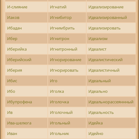
И-слияние
Игнатий
Идеализирование
Иаков
Игнибитор
Идеализированный
Ибадан
Игнимбрить
Идеализировать
Ибер
Игнитрон
Идеализм
Иберийка
Игнитронный
Идеалист
Иберийский
Игнорирование
Идеалистический
Иберия
Игнорировать
Идеалистичный
Ибис
Иго
Идеальный
Ибо
Иголка
Идеально
Ибупрофена
Иголочка
Идеальнорассеяннный
Ив
Иголочный
Идеальность
Ива-шелюга
Игольный
Идейка
Иван
Игольник
Идейно