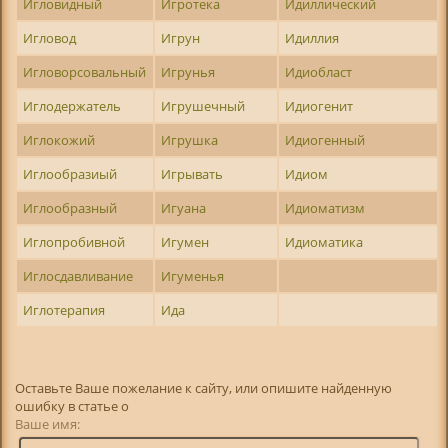
Игловидный
Игротека
Идиллический
Игловод
Игрун
Идиллия
Игловорсовальный
Игрунья
Идиобласт
Иглодержатель
Игрушечный
Идиогенит
Иглокожий
Игрушка
Идиогенный
Иглообразиый
Игрывать
Идиом
Иглообразный
Игуана
Идиоматизм
Иглопробивной
Игумен
Идиоматика
Иглосдавливание
Игуменья
Иглотерапия
Ида
Оставьте Ваше пожелание к сайту, или опишите найденную
ошибку в статье о
Ваше имя: