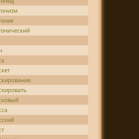
тонид
тонизм
тоник
тонический
н
ск
скет
скирование
скировать
сковый
сса
сский
ст