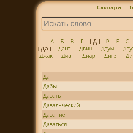
Словари
Т
А
-
Б
-
В
-
Г
-
[ Д ]
-
Р
-
Е
-
О
[ Да ]
-
Дант
-
Двин
-
Двум
-
Дву
Джак
-
Диаг
-
Диар
-
Диге
-
Ди
Да
Дабы
Давать
Давальческий
Давание
Даваться