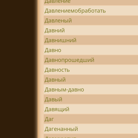
Давление
Давлениемобработать
Давленый
Давний
Давнишний
Давно
Давнопрошедший
Давность
Давный
Давным-давно
Давый
Давящий
Даг
Дагенанный