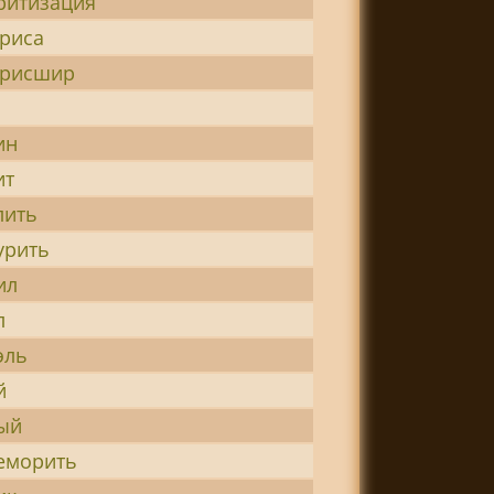
ритизация
риса
рисшир
ин
ит
лить
урить
ил
л
эль
й
ый
еморить