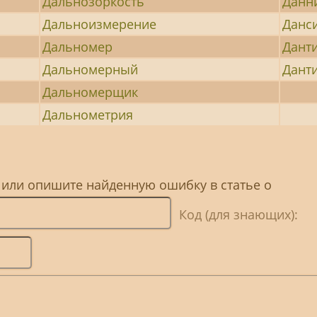
Дальнозоркость
Данн
Дальноизмерение
Данс
Дальномер
Дант
Дальномерный
Дант
Дальномерщик
Дальнометрия
 или опишите найденную ошибку в статье о
Код (для знающих):