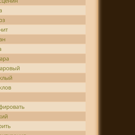
сценин
а
оз
нит
ан
а
ара
аровый
клый
клов
фировать
кий
рить