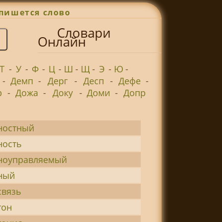
пишется слово
Словари
Онлайн
Т
-
У
-
Ф
-
Ц
-
Ш
-
Щ
-
Э
-
Ю
-
-
Демп
-
Дерг
-
Десп
-
Дефе
-
р
-
Дожа
-
Доку
-
Доми
-
Допр
ностный
ность
ноуправляемый
ный
связь
тон