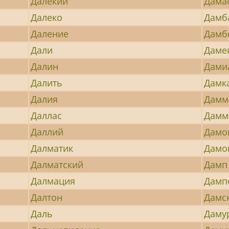
Далекий
Дама
Далеко
Дамб
Даление
Дамб
Дали
Даме
Далин
Дами
Далить
Дамк
Далия
Дамм
Даллас
Дамм
Даллий
Дамо
Далматик
Дамо
Далматский
Дамп
Далмация
Дамп
Далтон
Дамс
Даль
Даму