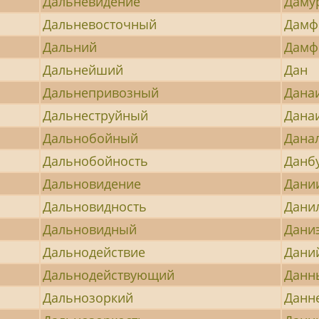
Дальневидение
Даму
Дальневосточный
Дамф
Дальний
Дамф
Дальнейший
Дан
Дальнепривозный
Дана
Дальнеструйный
Дана
Дальнобойный
Дана
Дальнобойность
Данб
Дальновидение
Дани
Дальновидность
Дани
Дальновидный
Дани
Дальнодействие
Дани
Дальнодействующий
Данн
Дальнозоркий
Данн