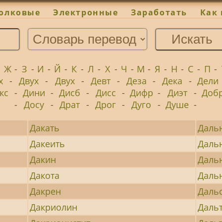
олковые
Электронные
Заработать
Как 
-
Ж
-
З
-
И
-
Й
-
К
-
Л
-
Х
-
Ч
-
М
-
Я
-
Н
-
С
-
П
-
х
-
Двух
-
Двух
-
Девт
-
Деза
-
Дека
-
Дели
кс
-
Дини
-
Дисб
-
Дисс
-
Дифр
-
Диэт
-
Доб
-
Досу
-
Драт
-
Дрог
-
Дуго
-
Душе
-
Дакать
Даль
Дакеить
Даль
Дакин
Даль
Дакота
Даль
Дакрен
Даль
Дакриолин
Даль