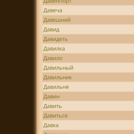
Давенпорт
Давеча
Давешний
Давид
Давидеть
Давилка
Давило
Давильный
Давильник
Давильня
Давин
Давить
Давиться
Давка