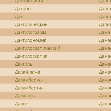
Дакриоцистит
Даль
Дакрон
Даль
Дакс
Даль
Дактилический
Даль
Дактилограмм
Дама
Дактилономия
Дама
Дактилоскопический
Дама
Дактилоскопия
Дама
Дактиль
Дама
Далай-лама
Дама
Даламбериан
Дама
Даламбертиан
Дама
Даласить
Дама
Далее
Дама