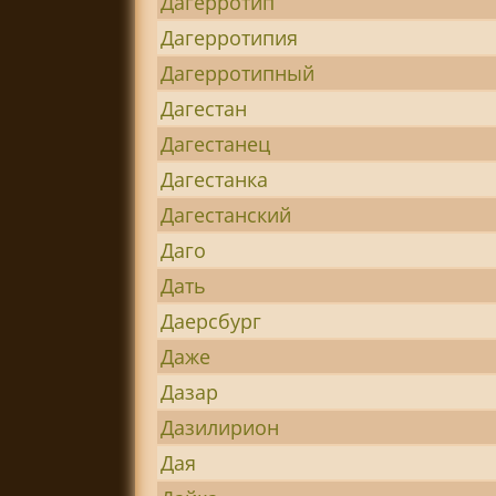
Дагерротип
Дагерротипия
Дагерротипный
Дагестан
Дагестанец
Дагестанка
Дагестанский
Даго
Дать
Даерсбург
Даже
Дазар
Дазилирион
Дая