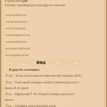
в транслитe
jod
Онлайн переводчики для других языков:
на корейском
на латышском
на литовском
на македонском
на малайском
на мальтийском
на норвежском
В других словарях:
ЙОД
- Большой энциклопедический словарь (БЭС)
Йод
- Толковый словарь живого великорусского
языка В. И. Даля
Йод
- Ефремова Т. Ф. Новый словарь русского
языка
Йод
- Словарь иностранных слов