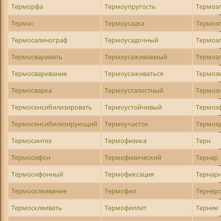
Терморфа
Термоупругость
Термоэ
Термос
Термоусадка
Термоэ
Термосалинограф
Термоусадочный
Термоэ
Термосваривать
Термоусаживаемый
Термоэ
Термосваривание
Термоусаживаться
Термоэ
Термосварка
Термоусталостный
Термоэ
Термосенсибилизировать
Термоустойчивый
Термоэ
Термосенсибилизирующий
Термоучасток
Термоя
Термосинтез
Термофизика
Терн
Термосифон
Термофизический
Тернар
Термосифонный
Термофиксация
Тернар
Термосклеивание
Термофил
Тернер
Термосклеивать
Термофиллит
Терние