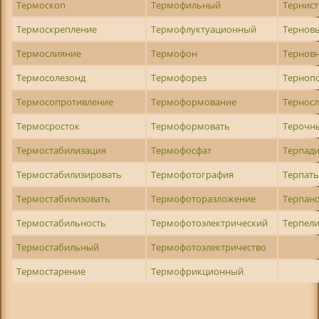
Термоскоп
Термофильный
Тернис
Термоскрепление
Термофлуктуационный
Тернов
Термослияние
Термофон
Тернов
Термосолезонд
Термофорез
Терноп
Термосопротивление
Термоформование
Тернос
Термосросток
Термоформовать
Терочн
Термостабилизация
Термофосфат
Терпад
Термостабилизировать
Термофотография
Терпат
Термостабилизовать
Термофоторазложение
Терпан
Термостабильность
Термофотоэлектрический
Терпел
Термостабильный
Термофотоэлектричество
Термостарение
Термофрикционный