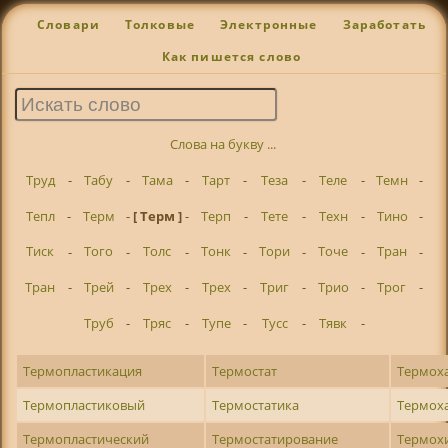
Словари
Толковые
Электронные
Заработать
Как пишется слово
Слова на букву ...
Труд
-
Табу
-
Тама
-
Тарт
-
Теза
-
Теле
-
Темн
-
Тепл
-
Терм
-
[ Терм ]
-
Терп
-
Тете
-
Техн
-
Тино
-
Тиск
-
Того
-
Толс
-
Тонк
-
Тори
-
Точе
-
Тран
-
Тран
-
Трей
-
Трех
-
Трех
-
Триг
-
Трио
-
Трог
-
Труб
-
Тряс
-
Тупе
-
Тусс
-
Тявк
-
Термопластикация
Термостат
Термох
Термопластиковый
Термостатика
Термох
Термопластический
Термостатирование
Термох