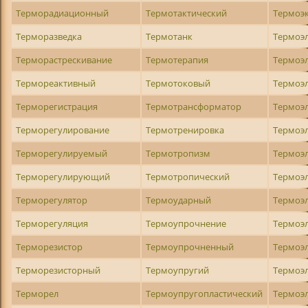
Терморадиационный
Термотактический
Термоэ
Терморазведка
Термотанк
Термоэ
Терморастрескивание
Термотерапия
Термоэ
Термореактивный
Термотоковый
Термоэл
Терморегистрация
Термотрансформатор
Термоэ
Терморегулирование
Термотренировка
Термоэ
Терморегулируемый
Термотропизм
Термоэ
Терморегулирующий
Термотропический
Термоэ
Терморегулятор
Термоударный
Термоэ
Терморегуляция
Термоупрочнение
Термоэ
Терморезистор
Термоупрочненный
Термоэ
Терморезисторный
Термоупругий
Термоэ
Терморел
Термоупругопластический
Термоэ