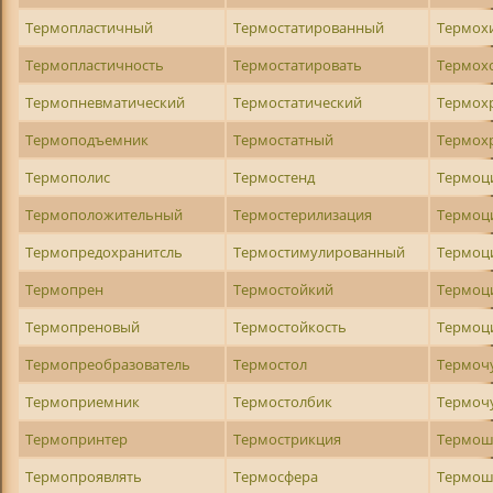
Термопластичный
Термостатированный
Термох
Термопластичность
Термостатировать
Термох
Термопневматический
Термостатический
Термох
Термоподъемник
Термостатный
Термох
Термополис
Термостенд
Термоц
Термоположительный
Термостерилизация
Термоц
Термопредохранитсль
Термостимулированный
Термоц
Термопрен
Термостойкий
Термоц
Термопреновый
Термостойкость
Термоц
Термопреобразователь
Термостол
Термоч
Термоприемник
Термостолбик
Термоч
Термопринтер
Термострикция
Термош
Термопроявлять
Термосфера
Термош